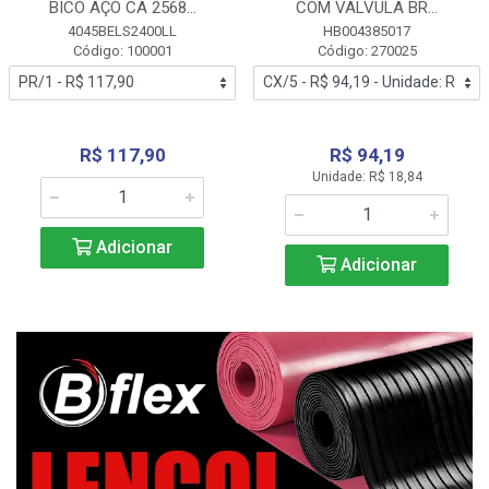
BICO AÇO CA 2568...
COM VALVULA BR...
4045BELS2400LL
HB004385017
Código: 100001
Código: 270025
R$ 117,90
R$ 94,19
Unidade: R$ 18,84
Adicionar
Adicionar