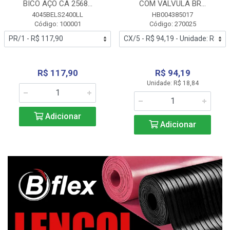
BICO AÇO CA 2568...
COM VALVULA BR...
4045BELS2400LL
HB004385017
Código: 100001
Código: 270025
R$ 117,90
R$ 94,19
Unidade: R$ 18,84
Adicionar
Adicionar