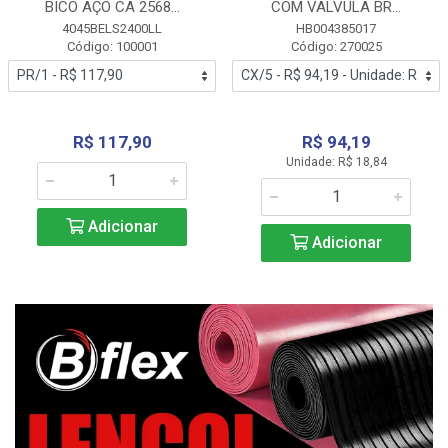
BICO AÇO CA 2568...
COM VALVULA BR...
4045BELS2400LL
HB004385017
Código: 100001
Código: 270025
R$ 117,90
R$ 94,19
Unidade: R$ 18,84
Adicionar
Adicionar