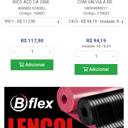
BICO AÇO CA 2568...
COM VALVULA BR...
4045BELS2400LL
HB004385017
Código: 100001
Código: 270025
R$ 117,90
R$ 94,19
Unidade: R$ 18,84
Adicionar
Adicionar