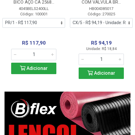
BICO AÇO CA 2568...
COM VALVULA BR...
4045BELS2400LL
HB004385017
Código: 100001
Código: 270025
R$ 117,90
R$ 94,19
Unidade: R$ 18,84
Adicionar
Adicionar