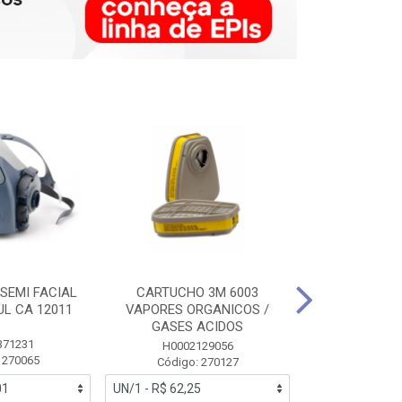
SEMI FACIAL
CARTUCHO 3M 6003
MASCARA FAC
UL CA 12011
VAPORES ORGANICOS /
3M 6700 P
GASES ACIDOS
371231
HB0043
H0002129056
 270065
Código:
Código: 270127