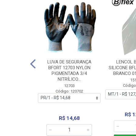
 BORRACHA
LUVA DE SEGURANÇA
LENCOL 
FLEX SEM LONA
BFORT 12703 NYLON
SILICONE BF
2,0X1000MM
PIGMENTADA 3/4
BRANCO 0
NITRÍLICO...
1179
15
: 151179
Código
12703
Código: 120702
70,66
R$ 1
R$ 14,68