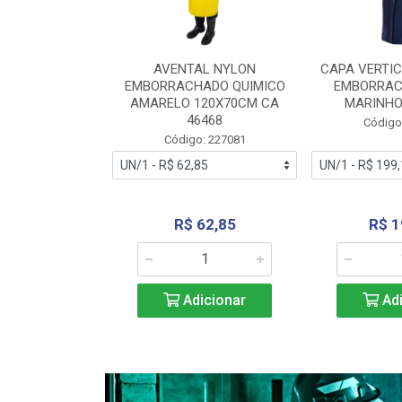
RA VERTICE
AVENTAL NYLON
CAPA VERTIC
BORRACHADO
EMBORRACHADO QUIMICO
EMBORRAC
ENTO 0190
AMARELO 120X70CM CA
MARINHO
REL...
46468
Código
: 227112
Código: 227081
240,69
R$ 62,85
R$ 1
icionar
Adicionar
Adi