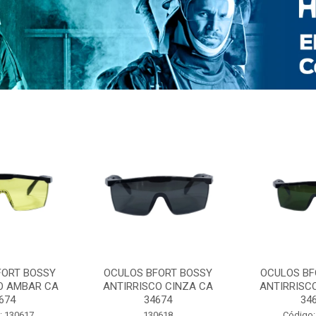
FORT BOSSY
OCULOS BFORT BOSSY
OCULOS BF
O AMBAR CA
ANTIRRISCO CINZA CA
ANTIRRISC
674
34674
34
: 130617
130618
Código: