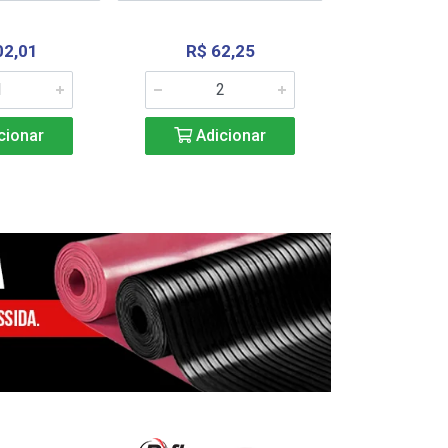
02,01
R$ 62,25
R$ 2.4
cionar
Adicionar
Adic