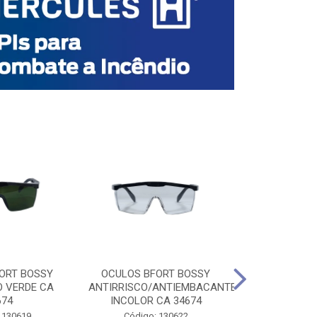
ORT BOSSY
OCULOS BFORT BOSSY
OCULOS BF
O VERDE CA
ANTIRRISCO/ANTIEMBACANTE
ANTIRRISCO/
674
INCOLOR CA 34674
VERDE C
 130619
Código: 130622
Código: