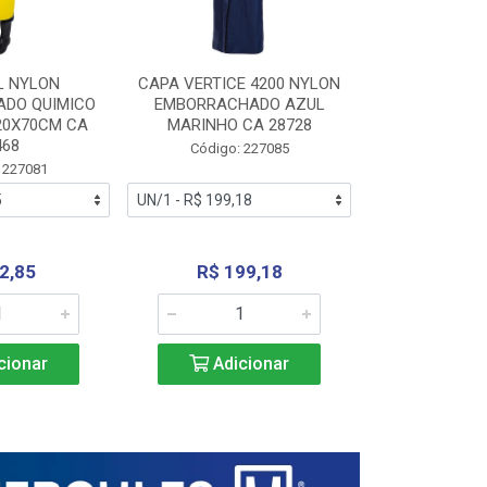
L NYLON
CAPA VERTICE 4200 NYLON
JARDINEIR
DO QUIMICO
EMBORRACHADO AZUL
NYLON EMB
20X70CM CA
MARINHO CA 28728
SANEAMEN
468
AMARE
Código: 227085
 227081
Código:
2,85
R$ 199,18
R$ 24
cionar
Adicionar
Adic