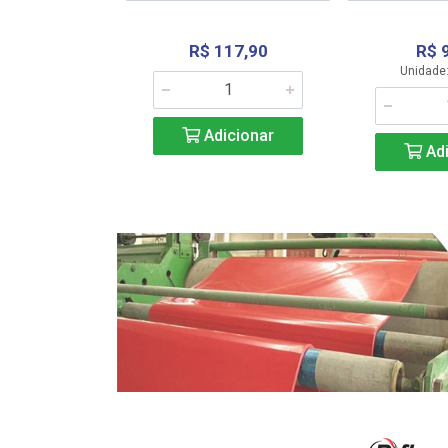
R$ 117,90
R$ 
331,36
Unidade:
Adicionar
icionar
Adi