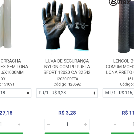
BORRACHA
LUVA DE SEGURANÇA
LENCOL 
LEX SEM LONA
NYLON COM PU PRETA
COMUM MOED
1,6X1000MM
BFORT 12020 CA 32542
LONA PRETO 
1091
12020 PRETA
151
: 151091
Código: 120692
Código:
27,18
R$ 3,28
R$ 1