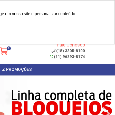
|
cliente? - Cadastrar
Área do Representante
ge em nosso site e personalizar conteúdo.
 de
Clique aqui para copiar o
código
ONTO
Fale Conosco
0
(15) 3305-8100
(11) 96393-8174
PROMOÇÕES