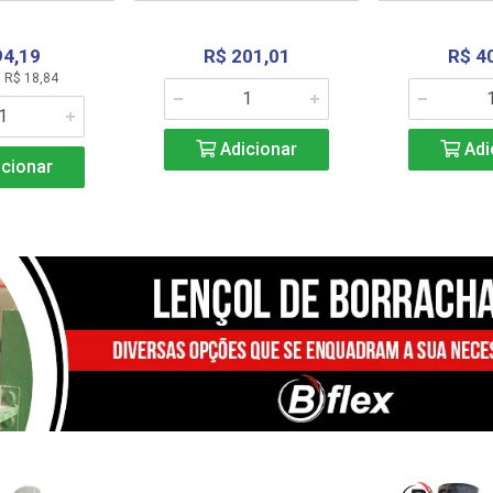
94,19
R$ 201,01
R$ 4
 R$ 18,84
Adicionar
Adi
cionar