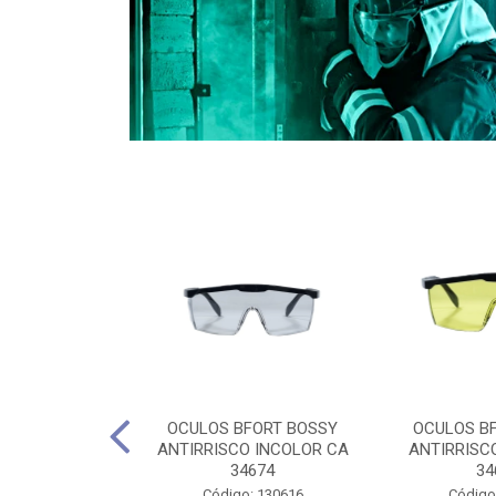
CULES 40CM
OCULOS BFORT BOSSY
OCULOS B
RO E 4,5M
ANTIRRISCO INCOLOR CA
ANTIRRISC
RIMENTO
34674
34
2D4045E
Código: 130616
Código