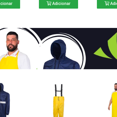
cionar
Adicionar
Adi