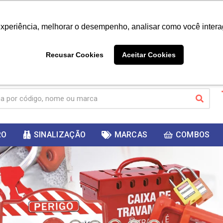
|
Já é cliente? - Entrar
Não é 
experiência, melhorar o desempenho, analisar como você intera
10%
PRIMEIRACOMPRA
 cupom
para
DESC
ganhar
Recusar Cookies
Aceitar Cookies
RO
SINALIZAÇÃO
MARCAS
COMBOS