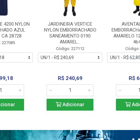
E 4200 NYLON
JARDINEIRA VERTICE
AVENTA
HADO AZUL
NYLON EMBORRACHADO
EMBORRACHA
 CA 28728
SANEAMENTO 0190
AMARELO 1
AMAREL...
46
: 227085
Código: 227112
Código:
99,18
R$ 240,69
R$ 6
cionar
Adicionar
Adi