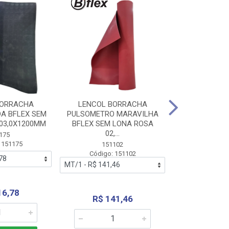
BORRACHA
LENCOL BORRACHA
LENCOL B
A BFLEX SEM
PULSOMETRO MARAVILHA
PULSOMETRO
03,0X1200MM
BFLEX SEM LONA ROSA
LONA B
02,...
02,0X1
175
 151175
151102
151
Código: 151102
Código:
16,78
R$ 141,46
R$ 14