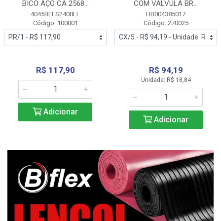
BICO AÇO CA 2568...
COM VALVULA BR...
4045BELS2400LL
HB004385017
Código: 100001
Código: 270025
R$ 117,90
R$ 94,19
Unidade: R$ 18,84
Adicionar
Adicionar