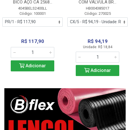
BICO AÇO CA 2568...
COM VALVULA BR...
4045BELS2400LL
HB004385017
Código: 100001
Código: 270025
R$ 117,90
R$ 94,19
Unidade: R$ 18,84
Adicionar
Adicionar