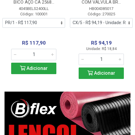
BICO AÇO CA 2568...
COM VALVULA BR...
4045BELS2400LL
HB004385017
Código: 100001
Código: 270025
R$ 117,90
R$ 94,19
Unidade: R$ 18,84
Adicionar
Adicionar