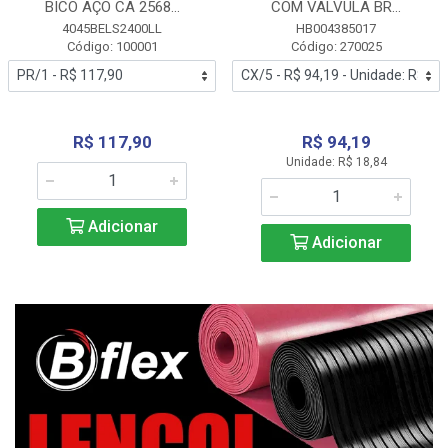
BICO AÇO CA 2568...
COM VALVULA BR...
4045BELS2400LL
HB004385017
Código: 100001
Código: 270025
R$ 117,90
R$ 94,19
Unidade: R$ 18,84
Adicionar
Adicionar