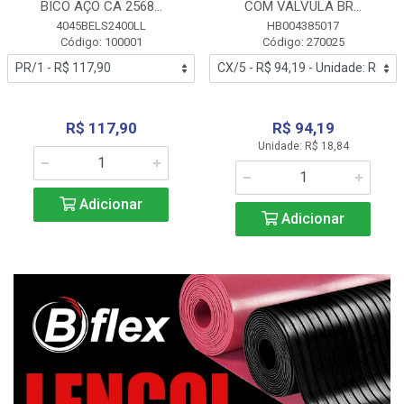
BICO AÇO CA 2568...
COM VALVULA BR...
4045BELS2400LL
HB004385017
Código: 100001
Código: 270025
R$ 117,90
R$ 94,19
Unidade: R$ 18,84
Adicionar
Adicionar