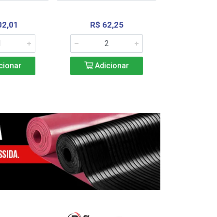
02,01
R$ 62,25
R$ 2.4
cionar
Adicionar
Adic