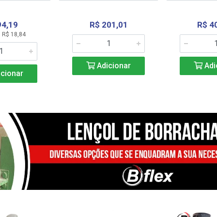
94,19
R$ 201,01
R$ 4
 R$ 18,84
Adicionar
Adi
cionar