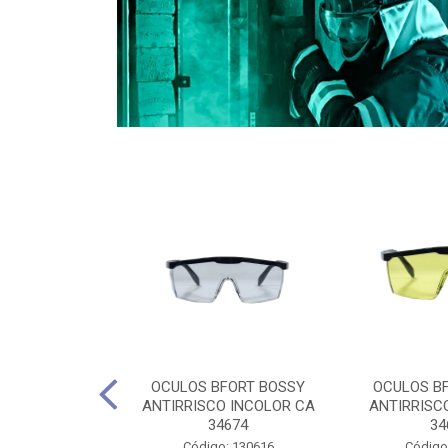
CULES 40CM
OCULOS BFORT BOSSY
OCULOS B
RO E 4,5M
ANTIRRISCO INCOLOR CA
ANTIRRISC
RIMENTO
34674
34
2D4045E
Código: 130616
Código