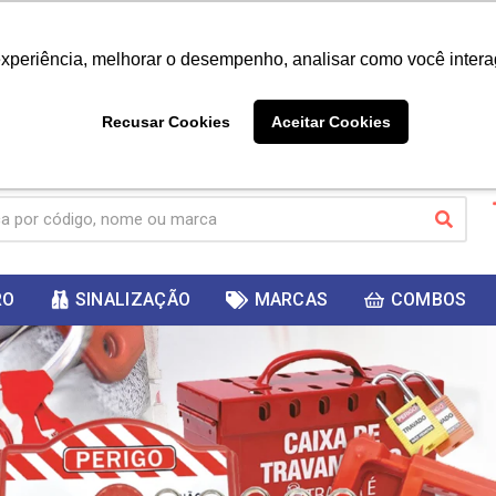
|
Já é cliente? - Entrar
Não é 
experiência, melhorar o desempenho, analisar como você intera
10%
PRIMEIRACOMPRA
 cupom
para
DESC
ganhar
Recusar Cookies
Aceitar Cookies
RO
SINALIZAÇÃO
MARCAS
COMBOS