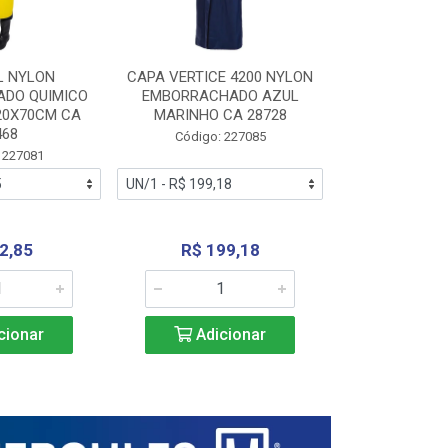
L NYLON
CAPA VERTICE 4200 NYLON
JARDINEIR
DO QUIMICO
EMBORRACHADO AZUL
NYLON EMB
20X70CM CA
MARINHO CA 28728
SANEAMEN
468
AMARE
Código: 227085
 227081
Código:
2,85
R$ 199,18
R$ 24
cionar
Adicionar
Adic