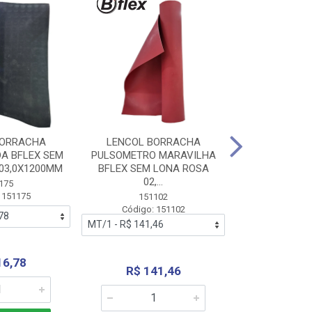
BORRACHA
LENCOL BORRACHA
LENCOL B
A BFLEX SEM
PULSOMETRO MARAVILHA
PULSOMETRO
03,0X1200MM
BFLEX SEM LONA ROSA
LONA B
02,...
02,0X1
175
 151175
151102
151
Código: 151102
Código:
16,78
R$ 141,46
R$ 14