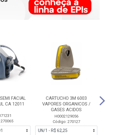
SEMI FACIAL
CARTUCHO 3M 6003
MASCARA FAC
UL CA 12011
VAPORES ORGANICOS /
3M 6700 P
GASES ACIDOS
371231
HB0043
H0002129056
 270065
Código:
Código: 270127