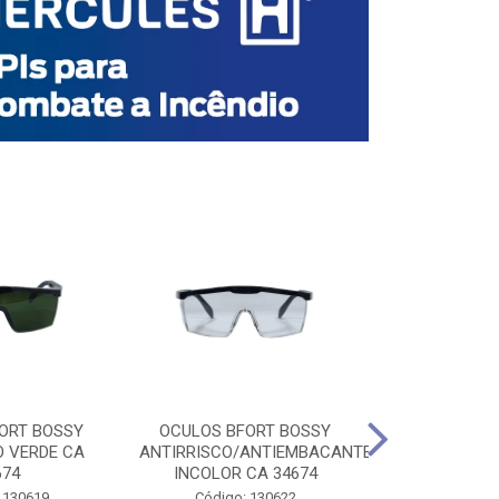
ORT BOSSY
OCULOS BFORT BOSSY
OCULOS BF
O VERDE CA
ANTIRRISCO/ANTIEMBACANTE
ANTIRRISCO/
674
INCOLOR CA 34674
VERDE C
 130619
Código: 130622
Código: