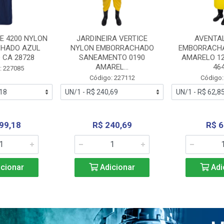
E 4200 NYLON
JARDINEIRA VERTICE
AVENTA
HADO AZUL
NYLON EMBORRACHADO
EMBORRACHA
 CA 28728
SANEAMENTO 0190
AMARELO 1
AMAREL...
46
: 227085
Código: 227112
Código:
99,18
R$ 240,69
R$ 6
cionar
Adicionar
Adi