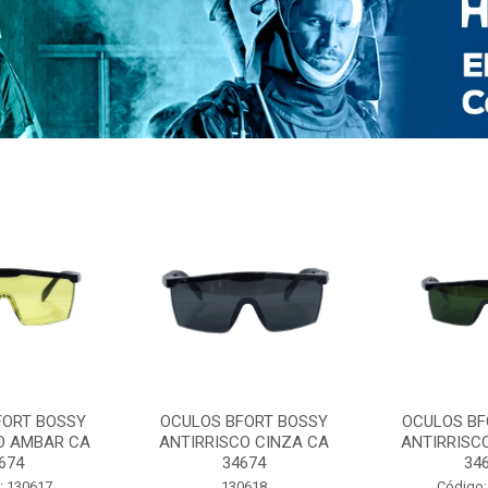
FORT BOSSY
OCULOS BFORT BOSSY
OCULOS BF
O AMBAR CA
ANTIRRISCO CINZA CA
ANTIRRISC
674
34674
34
: 130617
130618
Código: