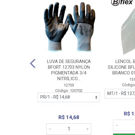
 BORRACHA
LUVA DE SEGURANÇA
LENCOL 
FLEX SEM LONA
BFORT 12703 NYLON
SILICONE BF
2,0X1000MM
PIGMENTADA 3/4
BRANCO 0
NITRÍLICO...
1179
15
: 151179
Código
12703
Código: 120702
70,66
R$ 1
R$ 14,68