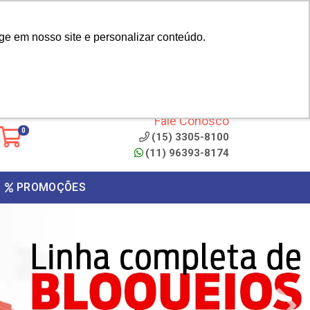
|
cliente? - Cadastrar
Área do Representante
ge em nosso site e personalizar conteúdo.
 de
Clique aqui para copiar o
código
ONTO
Fale Conosco
0
(15) 3305-8100
(11) 96393-8174
PROMOÇÕES