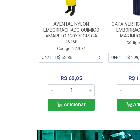
RA VERTICE
AVENTAL NYLON
CAPA VERTIC
BORRACHADO
EMBORRACHADO QUIMICO
EMBORRAC
ENTO 0190
AMARELO 120X70CM CA
MARINHO
REL...
46468
Código
: 227112
Código: 227081
240,69
R$ 62,85
R$ 1
icionar
Adicionar
Adi