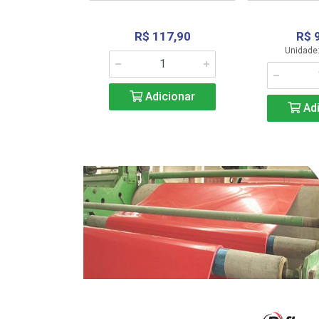
R$ 117,90
R$ 
331,36
Unidade:
Adicionar
icionar
Adi