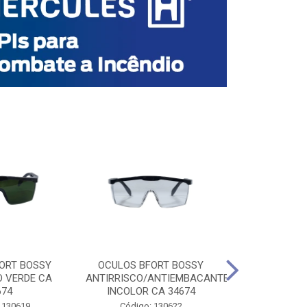
ORT BOSSY
OCULOS BFORT BOSSY
OCULOS BF
O VERDE CA
ANTIRRISCO/ANTIEMBACANTE
ANTIRRISCO/
674
INCOLOR CA 34674
VERDE C
 130619
Código: 130622
Código: