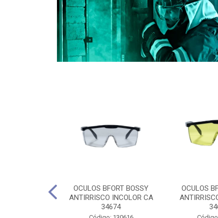
CULES 40CM
OCULOS BFORT BOSSY
OCULOS B
RO E 4,5M
ANTIRRISCO INCOLOR CA
ANTIRRISC
RIMENTO
34674
34
2D4045E
Código: 130616
Código