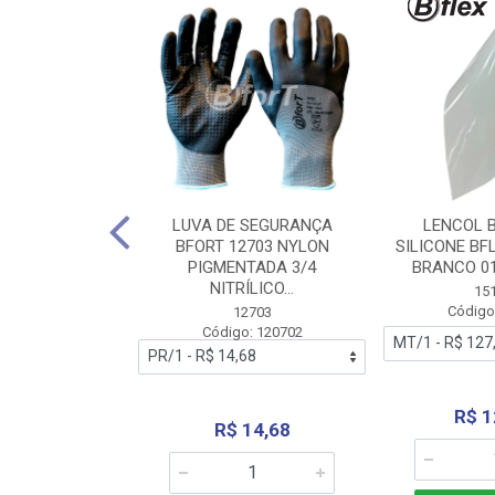
 BORRACHA
LUVA DE SEGURANÇA
LENCOL 
FLEX SEM LONA
BFORT 12703 NYLON
SILICONE BF
2,0X1000MM
PIGMENTADA 3/4
BRANCO 0
NITRÍLICO...
1179
15
: 151179
Código
12703
Código: 120702
70,66
R$ 1
R$ 14,68