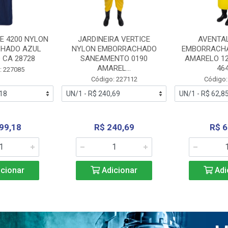
E 4200 NYLON
JARDINEIRA VERTICE
AVENTA
HADO AZUL
NYLON EMBORRACHADO
EMBORRACHA
 CA 28728
SANEAMENTO 0190
AMARELO 1
AMAREL...
46
: 227085
Código: 227112
Código:
99,18
R$ 240,69
R$ 6
cionar
Adicionar
Adi