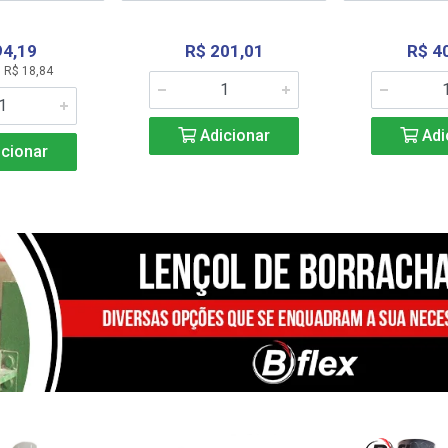
94,19
R$ 201,01
R$ 4
 R$ 18,84
Adicionar
Adi
cionar