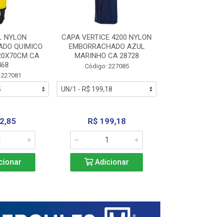
L NYLON
CAPA VERTICE 4200 NYLON
JARDINEIR
DO QUIMICO
EMBORRACHADO AZUL
NYLON EMB
20X70CM CA
MARINHO CA 28728
SANEAMEN
468
AMARE
Código: 227085
 227081
Código:
2,85
R$ 199,18
R$ 24
cionar
Adicionar
Adic