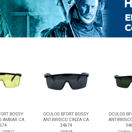
FORT BOSSY
OCULOS BFORT BOSSY
OCULOS BF
O AMBAR CA
ANTIRRISCO CINZA CA
ANTIRRISC
674
34674
34
: 130617
130618
Código: