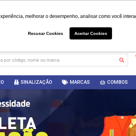
|
Já é cliente? - Entrar
Não é 
experiência, melhorar o desempenho, analisar como você intera
10%
PRIMEIRACOMPRA
 cupom
para
DESC
ganhar
Recusar Cookies
Aceitar Cookies
RO
SINALIZAÇÃO
MARCAS
COMBOS