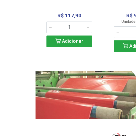
R$ 117,90
R$ 
331,36
Unidade:
Adicionar
icionar
Adi