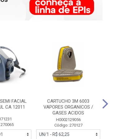
SEMI FACIAL
CARTUCHO 3M 6003
MASCARA FAC
UL CA 12011
VAPORES ORGANICOS /
3M 6700 P
GASES ACIDOS
371231
HB0043
H0002129056
 270065
Código:
Código: 270127