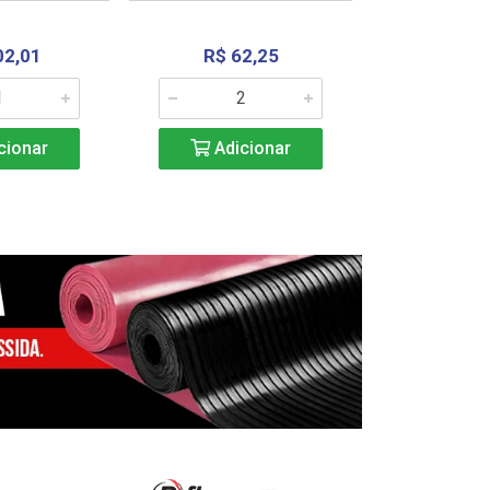
02,01
R$ 62,25
R$ 2.4
cionar
Adicionar
Adic