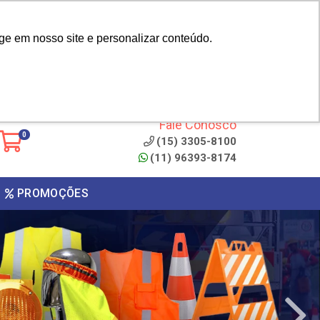
|
cliente? - Cadastrar
Área do Representante
ge em nosso site e personalizar conteúdo.
 de
Clique aqui para copiar o
código
ONTO
Fale Conosco
0
(15) 3305-8100
(11) 96393-8174
PROMOÇÕES