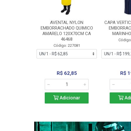
RA VERTICE
AVENTAL NYLON
CAPA VERTIC
BORRACHADO
EMBORRACHADO QUIMICO
EMBORRAC
ENTO 0190
AMARELO 120X70CM CA
MARINHO
REL...
46468
Código
: 227112
Código: 227081
240,69
R$ 62,85
R$ 1
icionar
Adicionar
Adi