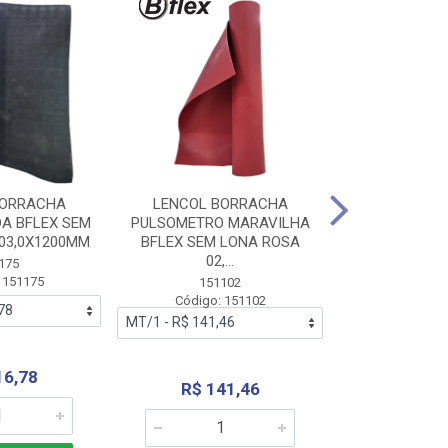
BORRACHA
LENCOL BORRACHA
LENCOL B
A BFLEX SEM
PULSOMETRO MARAVILHA
PULSOMETRO
03,0X1200MM
BFLEX SEM LONA ROSA
LONA B
02,...
02,0X1
175
 151175
151102
151
Código: 151102
Código:
16,78
R$ 141,46
R$ 14