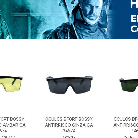
FORT BOSSY
OCULOS BFORT BOSSY
OCULOS BF
O AMBAR CA
ANTIRRISCO CINZA CA
ANTIRRISC
674
34674
34
: 130617
130618
Código: