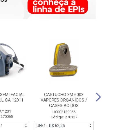
SEMI FACIAL
CARTUCHO 3M 6003
MASCARA FAC
UL CA 12011
VAPORES ORGANICOS /
3M 6700 P
GASES ACIDOS
371231
HB0043
H0002129056
 270065
Código:
Código: 270127