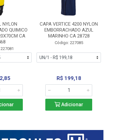
L NYLON
CAPA VERTICE 4200 NYLON
JARDINEIR
DO QUIMICO
EMBORRACHADO AZUL
NYLON EMB
20X70CM CA
MARINHO CA 28728
SANEAMEN
468
AMARE
Código: 227085
 227081
Código:
2,85
R$ 199,18
R$ 24
cionar
Adicionar
Adic