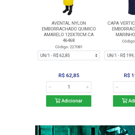
RA VERTICE
AVENTAL NYLON
CAPA VERTIC
BORRACHADO
EMBORRACHADO QUIMICO
EMBORRAC
ENTO 0190
AMARELO 120X70CM CA
MARINHO
REL...
46468
Código
: 227112
Código: 227081
240,69
R$ 62,85
R$ 1
icionar
Adicionar
Adi