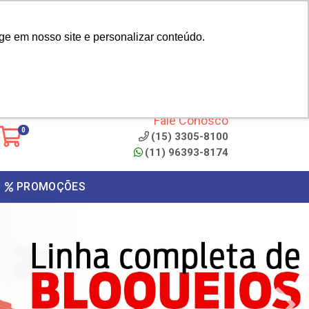
|
cliente? - Cadastrar
Área do Representante
ge em nosso site e personalizar conteúdo.
 de
Clique aqui para copiar o
código
ONTO
Fale Conosco
0
(15) 3305-8100
(11) 96393-8174
PROMOÇÕES