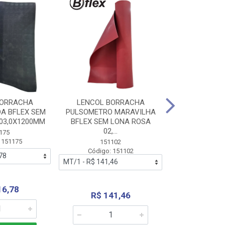
BORRACHA
LENCOL BORRACHA
LENCOL B
A BFLEX SEM
PULSOMETRO MARAVILHA
PULSOMETRO
03,0X1200MM
BFLEX SEM LONA ROSA
LONA B
02,...
02,0X1
175
 151175
151102
151
Código: 151102
Código:
16,78
R$ 141,46
R$ 14