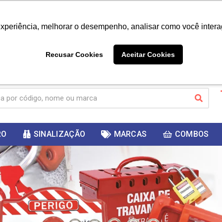
|
Já é cliente? - Entrar
Não é 
experiência, melhorar o desempenho, analisar como você intera
10%
PRIMEIRACOMPRA
 cupom
para
DESC
ganhar
Recusar Cookies
Aceitar Cookies
RO
SINALIZAÇÃO
MARCAS
COMBOS