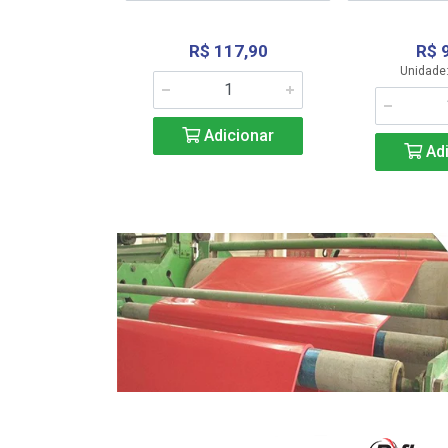
R$ 117,90
R$ 
331,36
Unidade:
Adicionar
icionar
Adi