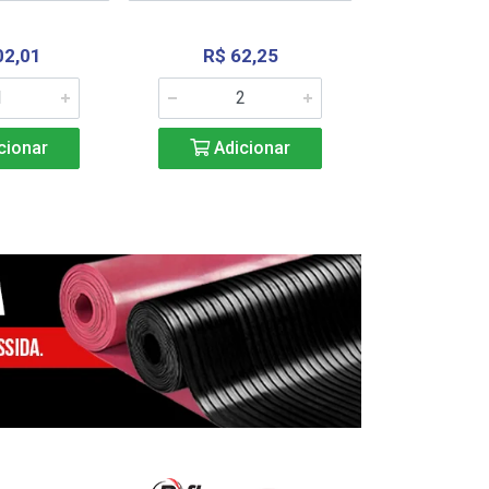
02,01
R$ 62,25
R$ 2.4
cionar
Adicionar
Adic