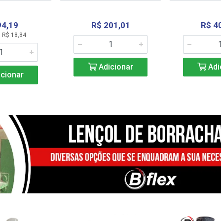
94,19
R$ 201,01
R$ 4
 R$ 18,84
Adicionar
Adi
cionar