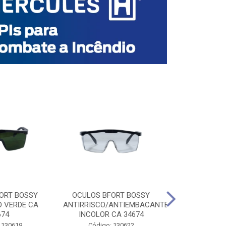
ORT BOSSY
OCULOS BFORT BOSSY
OCULOS BF
O VERDE CA
ANTIRRISCO/ANTIEMBACANTE
ANTIRRISCO/
674
INCOLOR CA 34674
VERDE C
 130619
Código: 130622
Código: