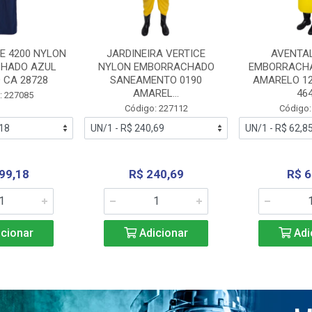
E 4200 NYLON
JARDINEIRA VERTICE
AVENTA
HADO AZUL
NYLON EMBORRACHADO
EMBORRACHA
 CA 28728
SANEAMENTO 0190
AMARELO 1
AMAREL...
46
: 227085
Código: 227112
Código:
99,18
R$ 240,69
R$ 6
cionar
Adicionar
Adi