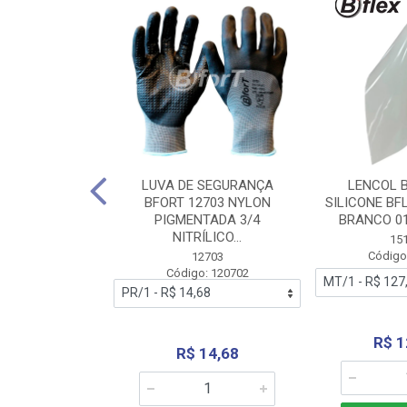
 BORRACHA
LUVA DE SEGURANÇA
LENCOL 
FLEX SEM LONA
BFORT 12703 NYLON
SILICONE BF
2,0X1000MM
PIGMENTADA 3/4
BRANCO 0
NITRÍLICO...
1179
15
: 151179
Código
12703
Código: 120702
70,66
R$ 1
R$ 14,68