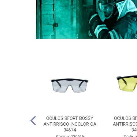
CULES 40CM
OCULOS BFORT BOSSY
OCULOS B
RO E 4,5M
ANTIRRISCO INCOLOR CA
ANTIRRISC
RIMENTO
34674
34
2D4045E
Código: 130616
Código