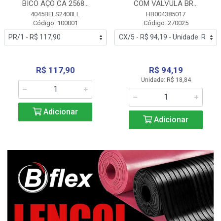
BICO AÇO CA 2568...
COM VALVULA BR...
4045BELS2400LL
HB004385017
Código: 100001
Código: 270025
R$ 117,90
R$ 94,19
Unidade: R$ 18,84
Adicionar
Adicionar