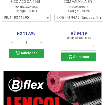
BICO AÇO CA 2568...
COM VALVULA BR...
4045BELS2400LL
HB004385017
Código: 100001
Código: 270025
R$ 117,90
R$ 94,19
Unidade: R$ 18,84
Adicionar
Adicionar