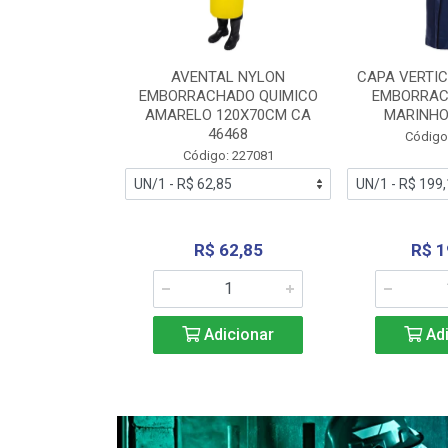
RA VERTICE
AVENTAL NYLON
CAPA VERTIC
BORRACHADO
EMBORRACHADO QUIMICO
EMBORRAC
ENTO 0190
AMARELO 120X70CM CA
MARINHO
REL...
46468
Código
: 227112
Código: 227081
240,69
R$ 62,85
R$ 1
icionar
Adicionar
Adi