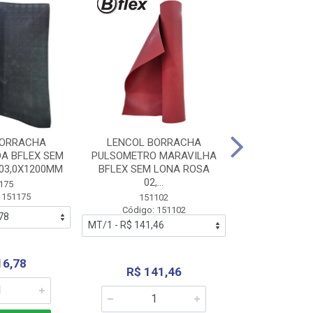
BORRACHA
LENCOL BORRACHA
LENCOL B
A BFLEX SEM
PULSOMETRO MARAVILHA
PULSOMETRO
03,0X1200MM
BFLEX SEM LONA ROSA
LONA B
02,...
02,0X1
175
 151175
151102
151
Código: 151102
Código:
16,78
R$ 141,46
R$ 14