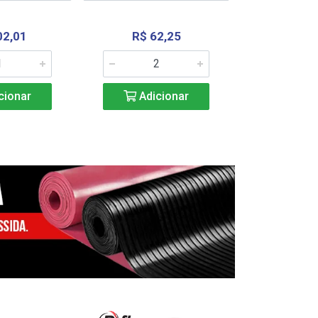
02,01
R$ 62,25
R$ 2.4
cionar
Adicionar
Adic