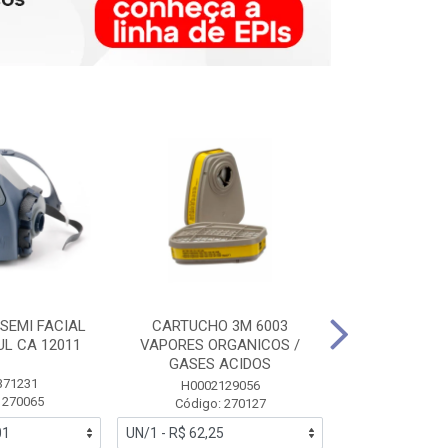
SEMI FACIAL
CARTUCHO 3M 6003
MASCARA FAC
UL CA 12011
VAPORES ORGANICOS /
3M 6700 P
GASES ACIDOS
371231
HB0043
H0002129056
 270065
Código:
Código: 270127