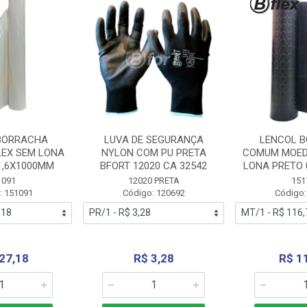
BORRACHA
LUVA DE SEGURANÇA
LENCOL 
LEX SEM LONA
NYLON COM PU PRETA
COMUM MOED
1,6X1000MM
BFORT 12020 CA 32542
LONA PRETO 
1091
12020 PRETA
151
: 151091
Código: 120692
Código:
27,18
R$ 3,28
R$ 1