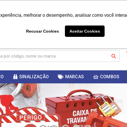
|
Já é cliente? - Entrar
Não é 
experiência, melhorar o desempenho, analisar como você intera
10%
PRIMEIRACOMPRA
 cupom
para
DESC
ganhar
Recusar Cookies
Aceitar Cookies
RO
SINALIZAÇÃO
MARCAS
COMBOS