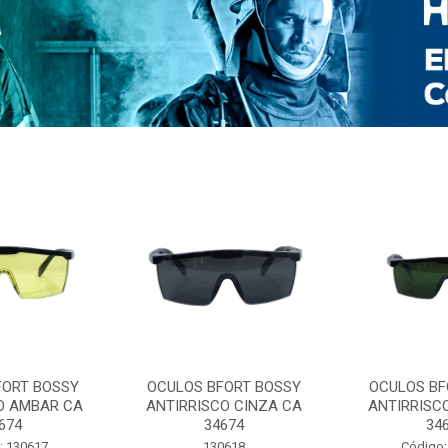
FORT BOSSY
OCULOS BFORT BOSSY
OCULOS BF
O AMBAR CA
ANTIRRISCO CINZA CA
ANTIRRISC
674
34674
34
: 130617
130618
Código: