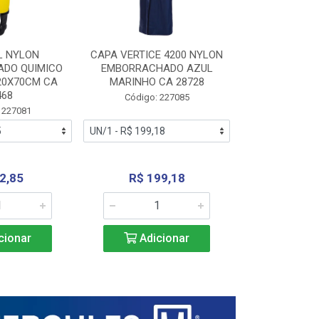
L NYLON
CAPA VERTICE 4200 NYLON
JARDINEIR
DO QUIMICO
EMBORRACHADO AZUL
NYLON EMB
20X70CM CA
MARINHO CA 28728
SANEAMEN
468
AMARE
Código: 227085
 227081
Código:
2,85
R$ 199,18
R$ 24
cionar
Adicionar
Adic