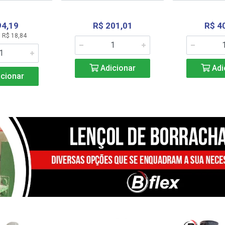
94,19
R$ 201,01
R$ 4
 R$ 18,84
Adicionar
Adi
cionar