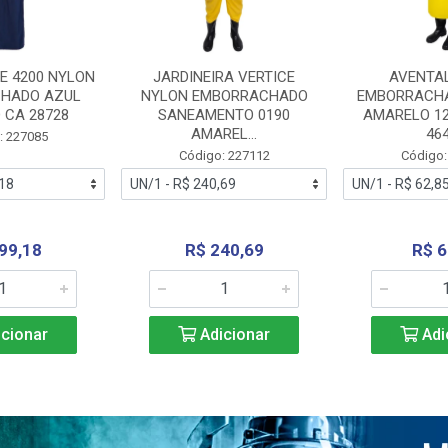
E 4200 NYLON
JARDINEIRA VERTICE
AVENTA
HADO AZUL
NYLON EMBORRACHADO
EMBORRACHA
 CA 28728
SANEAMENTO 0190
AMARELO 1
AMAREL...
46
: 227085
Código: 227112
Código:
99,18
R$ 240,69
R$ 6
cionar
Adicionar
Adi