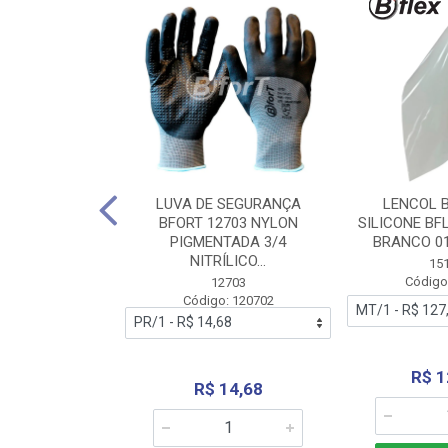
 BORRACHA
LUVA DE SEGURANÇA
LENCOL 
FLEX SEM LONA
BFORT 12703 NYLON
SILICONE BF
2,0X1000MM
PIGMENTADA 3/4
BRANCO 0
NITRÍLICO...
1179
15
: 151179
Código
12703
Código: 120702
70,66
R$ 1
R$ 14,68