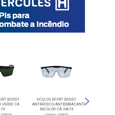
ORT BOSSY
OCULOS BFORT BOSSY
OCULOS BF
O VERDE CA
ANTIRRISCO/ANTIEMBACANTE
ANTIRRISCO/
674
INCOLOR CA 34674
VERDE C
 130619
Código: 130622
Código: