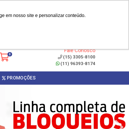
|
cliente? - Cadastrar
Área do Representante
ge em nosso site e personalizar conteúdo.
 de
Clique aqui para copiar o
código
ONTO
Fale Conosco
0
(15) 3305-8100
(11) 96393-8174
PROMOÇÕES