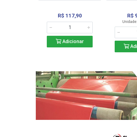
R$ 117,90
R$ 
331,36
Unidade:
Adicionar
icionar
Adi