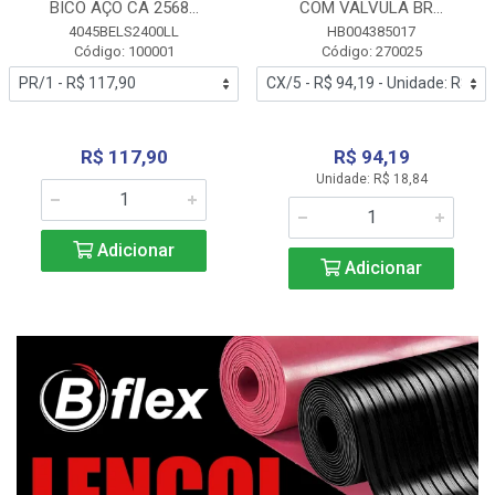
BICO AÇO CA 2568...
COM VALVULA BR...
4045BELS2400LL
HB004385017
Código: 100001
Código: 270025
R$ 117,90
R$ 94,19
Unidade: R$ 18,84
Adicionar
Adicionar