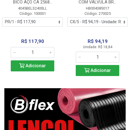
BICO AÇO CA 2568...
COM VALVULA BR...
4045BELS2400LL
HB004385017
Código: 100001
Código: 270025
R$ 117,90
R$ 94,19
Unidade: R$ 18,84
Adicionar
Adicionar