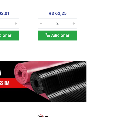
02,01
R$ 62,25
R$ 2.4
cionar
Adicionar
Adic