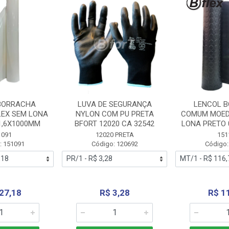
BORRACHA
LUVA DE SEGURANÇA
LENCOL 
LEX SEM LONA
NYLON COM PU PRETA
COMUM MOED
1,6X1000MM
BFORT 12020 CA 32542
LONA PRETO 
1091
12020 PRETA
151
: 151091
Código: 120692
Código:
27,18
R$ 3,28
R$ 1