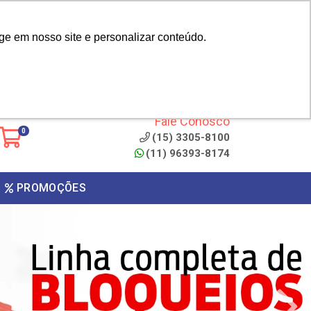
|
cliente? - Cadastrar
Área do Representante
ge em nosso site e personalizar conteúdo.
 de
Clique aqui para copiar o
código
ONTO
Fale Conosco
0
(15) 3305-8100
(11) 96393-8174
PROMOÇÕES