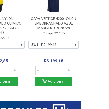
L NYLON
CAPA VERTICE 4200 NYLON
JARDINEIR
DO QUIMICO
EMBORRACHADO AZUL
NYLON EMB
20X70CM CA
MARINHO CA 28728
SANEAMEN
468
AMARE
Código: 227085
 227081
Código:
2,85
R$ 199,18
R$ 24
cionar
Adicionar
Adic