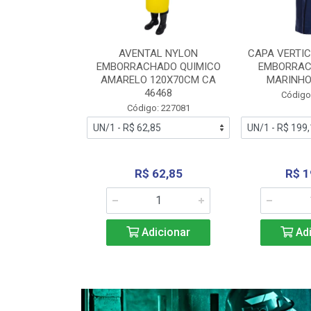
RA VERTICE
AVENTAL NYLON
CAPA VERTIC
BORRACHADO
EMBORRACHADO QUIMICO
EMBORRAC
ENTO 0190
AMARELO 120X70CM CA
MARINHO
REL...
46468
Código
: 227112
Código: 227081
240,69
R$ 62,85
R$ 1
icionar
Adicionar
Adi