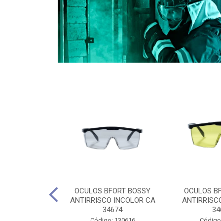
CULES 40CM
OCULOS BFORT BOSSY
OCULOS B
RO E 4,5M
ANTIRRISCO INCOLOR CA
ANTIRRISC
RIMENTO
34674
34
2D4045E
Código: 130616
Código