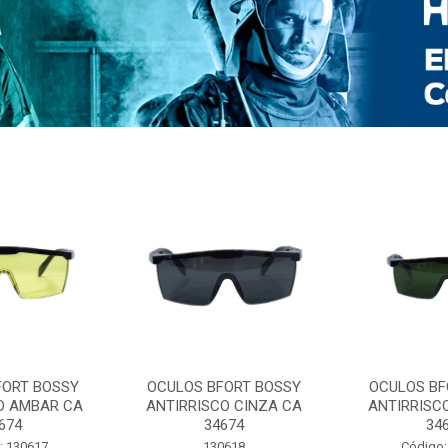
FORT BOSSY
OCULOS BFORT BOSSY
OCULOS BF
O AMBAR CA
ANTIRRISCO CINZA CA
ANTIRRISC
674
34674
34
: 130617
130618
Código: