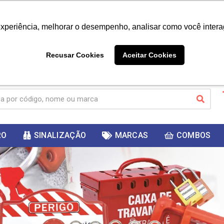
|
Já é cliente? - Entrar
Não é 
experiência, melhorar o desempenho, analisar como você intera
10%
PRIMEIRACOMPRA
 cupom
para
DESC
ganhar
Recusar Cookies
Aceitar Cookies
RO
SINALIZAÇÃO
MARCAS
COMBOS