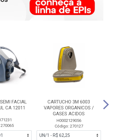
SEMI FACIAL
CARTUCHO 3M 6003
MASCARA FAC
UL CA 12011
VAPORES ORGANICOS /
3M 6700 P
GASES ACIDOS
371231
HB0043
H0002129056
 270065
Código:
Código: 270127