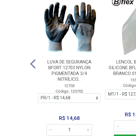
 BORRACHA
LUVA DE SEGURANÇA
LENCOL 
FLEX SEM LONA
BFORT 12703 NYLON
SILICONE BF
2,0X1000MM
PIGMENTADA 3/4
BRANCO 0
NITRÍLICO...
1179
15
: 151179
Código
12703
Código: 120702
70,66
R$ 1
R$ 14,68