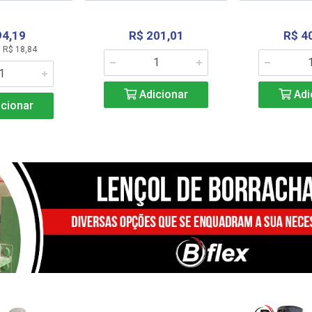
94,19
R$ 201,01
R$ 4
 R$ 18,84
Adicionar
Adi
cionar