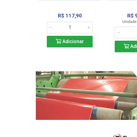
R$ 117,90
R$ 
331,36
Unidade:
Adicionar
icionar
Adi