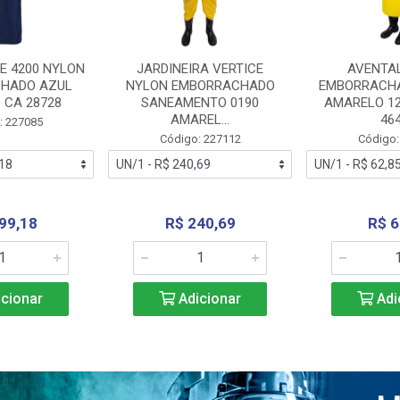
E 4200 NYLON
JARDINEIRA VERTICE
AVENTA
HADO AZUL
NYLON EMBORRACHADO
EMBORRACHA
 CA 28728
SANEAMENTO 0190
AMARELO 1
AMAREL...
46
: 227085
Código: 227112
Código:
99,18
R$ 240,69
R$ 6
cionar
Adicionar
Adi