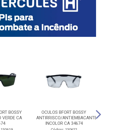
ORT BOSSY
OCULOS BFORT BOSSY
OCULOS BF
O VERDE CA
ANTIRRISCO/ANTIEMBACANTE
ANTIRRISCO/
674
INCOLOR CA 34674
VERDE C
 130619
Código: 130622
Código: