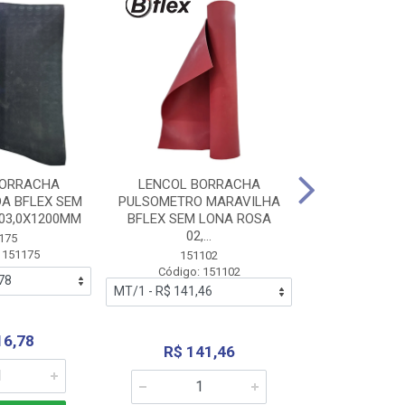
BORRACHA
LENCOL BORRACHA
LENCOL B
A BFLEX SEM
PULSOMETRO MARAVILHA
PULSOMETRO
03,0X1200MM
BFLEX SEM LONA ROSA
LONA B
02,...
02,0X1
175
 151175
151102
151
Código: 151102
Código:
16,78
R$ 141,46
R$ 14