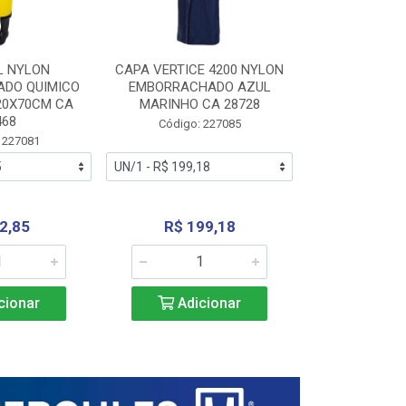
L NYLON
CAPA VERTICE 4200 NYLON
JARDINEIR
DO QUIMICO
EMBORRACHADO AZUL
NYLON EMB
20X70CM CA
MARINHO CA 28728
SANEAMEN
468
AMARE
Código: 227085
 227081
Código:
2,85
R$ 199,18
R$ 24
cionar
Adicionar
Adic