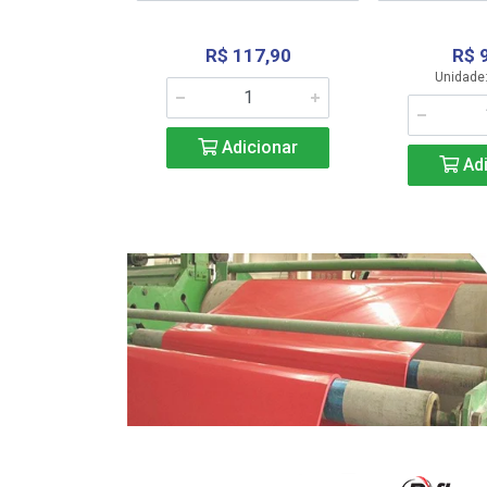
R$ 117,90
R$ 
331,36
Unidade:
Adicionar
icionar
Adi