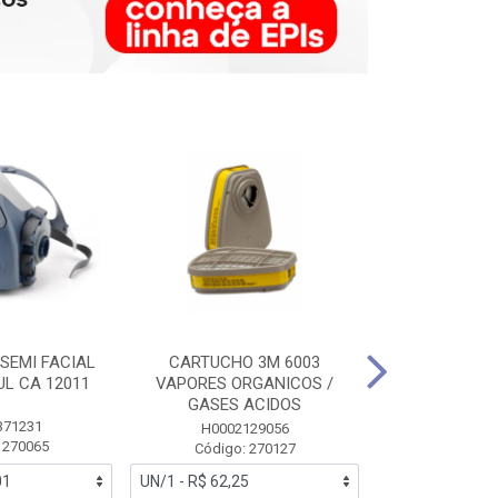
SEMI FACIAL
CARTUCHO 3M 6003
MASCARA FAC
UL CA 12011
VAPORES ORGANICOS /
3M 6700 P
GASES ACIDOS
371231
HB0043
H0002129056
 270065
Código:
Código: 270127