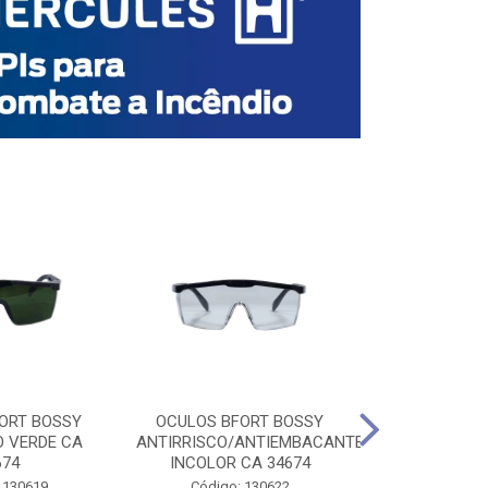
ORT BOSSY
OCULOS BFORT BOSSY
OCULOS BF
O VERDE CA
ANTIRRISCO/ANTIEMBACANTE
ANTIRRISCO/
674
INCOLOR CA 34674
VERDE C
 130619
Código: 130622
Código: