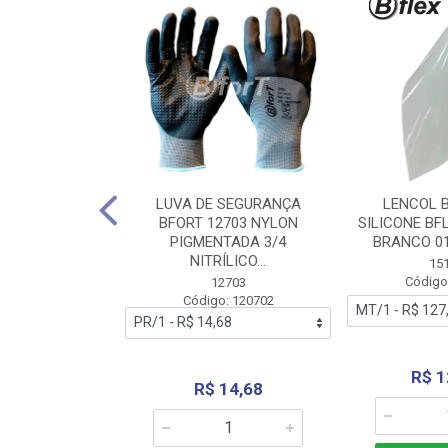
 BORRACHA
LUVA DE SEGURANÇA
LENCOL 
FLEX SEM LONA
BFORT 12703 NYLON
SILICONE BF
2,0X1000MM
PIGMENTADA 3/4
BRANCO 0
NITRÍLICO...
1179
15
: 151179
Código
12703
Código: 120702
70,66
R$ 1
R$ 14,68