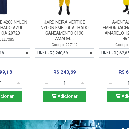
E 4200 NYLON
JARDINEIRA VERTICE
AVENTA
HADO AZUL
NYLON EMBORRACHADO
EMBORRACHA
 CA 28728
SANEAMENTO 0190
AMARELO 1
AMAREL...
46
: 227085
Código: 227112
Código:
99,18
R$ 240,69
R$ 6
cionar
Adicionar
Adi