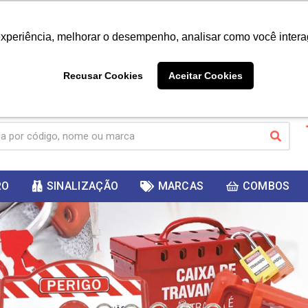
|
Já é cliente? - Entrar
Não é 
experiência, melhorar o desempenho, analisar como você intera
10%
PRIMEIRACOMPRA
 cupom
para
DESC
ganhar
Recusar Cookies
Aceitar Cookies
RO
SINALIZAÇÃO
MARCAS
COMBOS