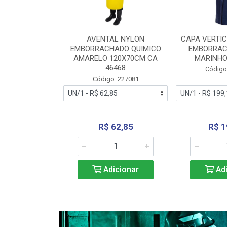
RA VERTICE
AVENTAL NYLON
CAPA VERTIC
BORRACHADO
EMBORRACHADO QUIMICO
EMBORRAC
ENTO 0190
AMARELO 120X70CM CA
MARINHO
REL...
46468
Código
: 227112
Código: 227081
240,69
R$ 62,85
R$ 1
icionar
Adicionar
Adi