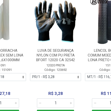
BORRACHA
LUVA DE SEGURANÇA
LENCOL 
LEX SEM LONA
NYLON COM PU PRETA
COMUM MOED
1,6X1000MM
BFORT 12020 CA 32542
LONA PRETO 
1091
12020 PRETA
151
: 151091
Código: 120692
Código:
27,18
R$ 3,28
R$ 1