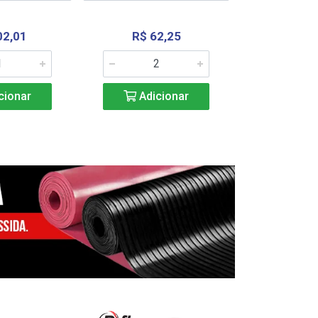
02,01
R$ 62,25
R$ 2.4
cionar
Adicionar
Adic