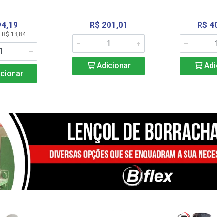
94,19
R$ 201,01
R$ 4
 R$ 18,84
Adicionar
Adi
cionar