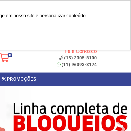
|
cliente? - Cadastrar
Área do Representante
ge em nosso site e personalizar conteúdo.
 de
Clique aqui para copiar o
código
ONTO
Fale Conosco
0
(15) 3305-8100
(11) 96393-8174
PROMOÇÕES