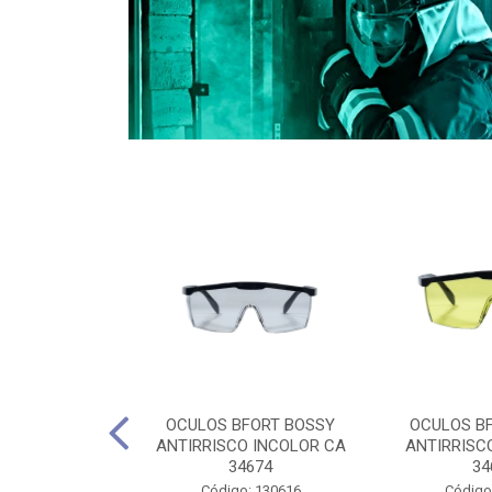
CULES 40CM
OCULOS BFORT BOSSY
OCULOS B
RO E 4,5M
ANTIRRISCO INCOLOR CA
ANTIRRISC
RIMENTO
34674
34
2D4045E
Código: 130616
Código