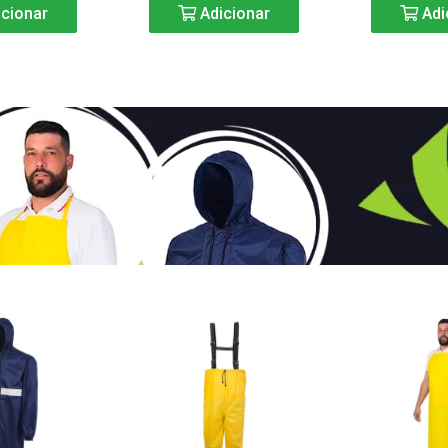
cionar
Adicionar
Adi