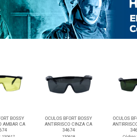
FORT BOSSY
OCULOS BFORT BOSSY
OCULOS BF
O AMBAR CA
ANTIRRISCO CINZA CA
ANTIRRISC
674
34674
34
: 130617
130618
Código: