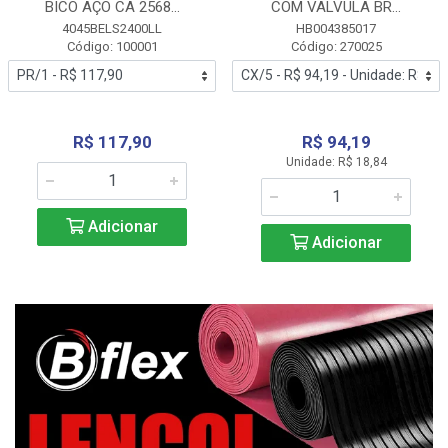
BICO AÇO CA 2568...
COM VALVULA BR...
4045BELS2400LL
HB004385017
Código: 100001
Código: 270025
R$ 117,90
R$ 94,19
Unidade: R$ 18,84
Adicionar
Adicionar