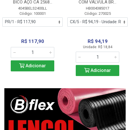
BICO AÇO CA 2568...
COM VALVULA BR...
4045BELS2400LL
HB004385017
Código: 100001
Código: 270025
R$ 117,90
R$ 94,19
Unidade: R$ 18,84
Adicionar
Adicionar