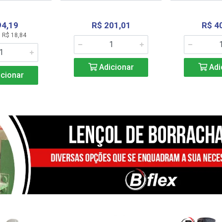
94,19
R$ 201,01
R$ 4
 R$ 18,84
Adicionar
Adi
cionar