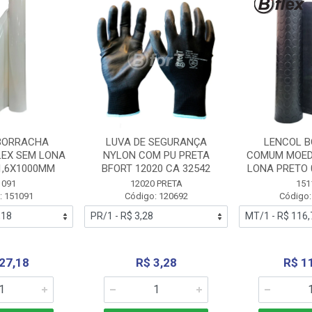
BORRACHA
LUVA DE SEGURANÇA
LENCOL 
LEX SEM LONA
NYLON COM PU PRETA
COMUM MOED
1,6X1000MM
BFORT 12020 CA 32542
LONA PRETO 
1091
12020 PRETA
151
: 151091
Código: 120692
Código:
27,18
R$ 3,28
R$ 1