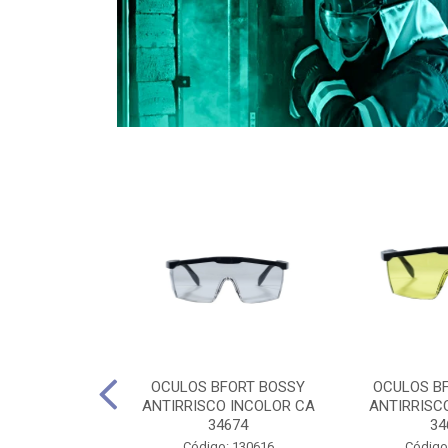
CULES 40CM
OCULOS BFORT BOSSY
OCULOS B
RO E 4,5M
ANTIRRISCO INCOLOR CA
ANTIRRISC
RIMENTO
34674
34
2D4045E
Código: 130616
Código