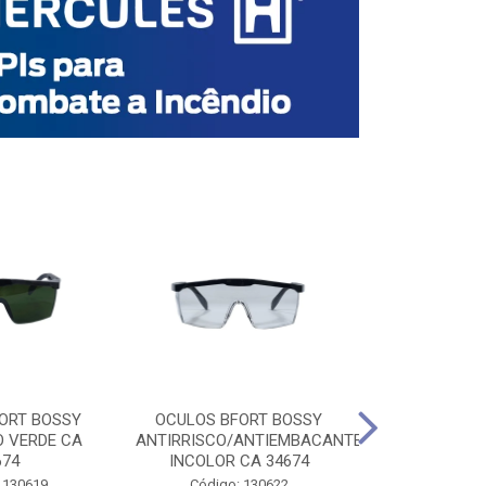
ORT BOSSY
OCULOS BFORT BOSSY
OCULOS BF
O VERDE CA
ANTIRRISCO/ANTIEMBACANTE
ANTIRRISCO/
674
INCOLOR CA 34674
VERDE C
 130619
Código: 130622
Código: