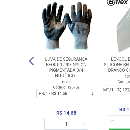
 BORRACHA
LUVA DE SEGURANÇA
LENCOL 
FLEX SEM LONA
BFORT 12703 NYLON
SILICONE BF
2,0X1000MM
PIGMENTADA 3/4
BRANCO 0
NITRÍLICO...
1179
15
: 151179
Código
12703
Código: 120702
70,66
R$ 1
R$ 14,68