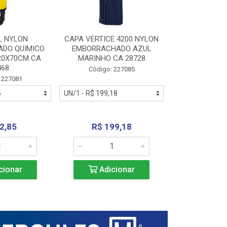
L NYLON
CAPA VERTICE 4200 NYLON
JARDINEIR
DO QUIMICO
EMBORRACHADO AZUL
NYLON EMB
20X70CM CA
MARINHO CA 28728
SANEAMEN
468
AMARE
Código: 227085
 227081
Código:
2,85
R$ 199,18
R$ 24
cionar
Adicionar
Adic