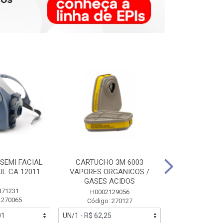
SEMI FACIAL
CARTUCHO 3M 6003
MASCARA FAC
UL CA 12011
VAPORES ORGANICOS /
3M 6700 P
GASES ACIDOS
371231
HB0043
H0002129056
 270065
Código:
Código: 270127