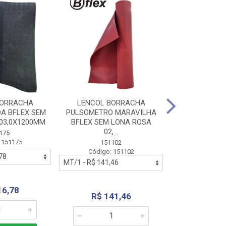
BORRACHA
LENCOL BORRACHA
LENCOL B
A BFLEX SEM
PULSOMETRO MARAVILHA
PULSOMETRO
03,0X1200MM
BFLEX SEM LONA ROSA
LONA B
02,...
02,0X1
175
 151175
151102
151
Código: 151102
Código:
16,78
R$ 141,46
R$ 14