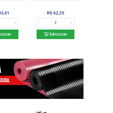
02,01
R$ 62,25
R$ 2.4
cionar
Adicionar
Adic