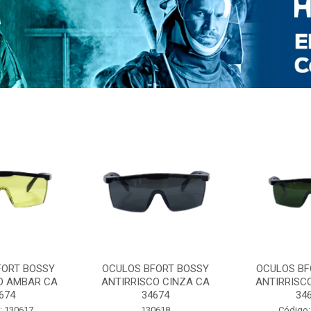
FORT BOSSY
OCULOS BFORT BOSSY
OCULOS BF
O AMBAR CA
ANTIRRISCO CINZA CA
ANTIRRISC
674
34674
34
: 130617
130618
Código: