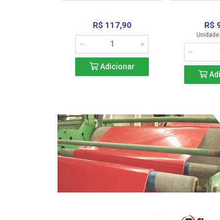
R$ 117,90
R$ 
331,36
Unidade:
Adicionar
icionar
Adi