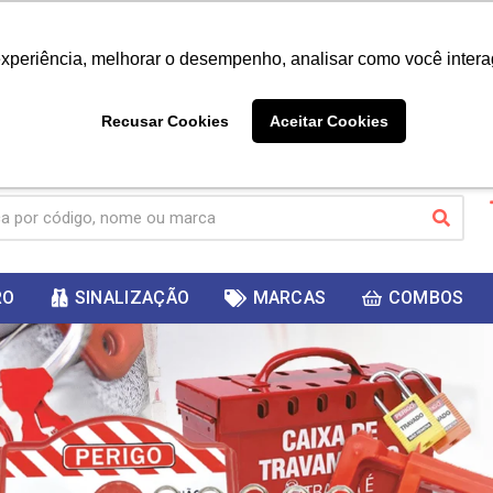
|
Já é cliente? - Entrar
Não é 
experiência, melhorar o desempenho, analisar como você intera
10%
PRIMEIRACOMPRA
 cupom
para
DESC
ganhar
Recusar Cookies
Aceitar Cookies
RO
SINALIZAÇÃO
MARCAS
COMBOS