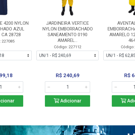
E 4200 NYLON
JARDINEIRA VERTICE
AVENTA
HADO AZUL
NYLON EMBORRACHADO
EMBORRACHA
 CA 28728
SANEAMENTO 0190
AMARELO 1
AMAREL...
46
: 227085
Código: 227112
Código:
99,18
R$ 240,69
R$ 6
cionar
Adicionar
Adi