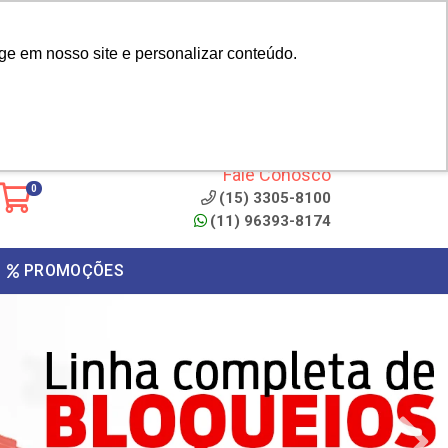
|
cliente? - Cadastrar
Área do Representante
ge em nosso site e personalizar conteúdo.
 de
Clique aqui para copiar o
código
ONTO
Fale Conosco
0
(15) 3305-8100
(11) 96393-8174
PROMOÇÕES