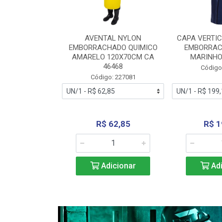
RA VERTICE
AVENTAL NYLON
CAPA VERTIC
BORRACHADO
EMBORRACHADO QUIMICO
EMBORRAC
ENTO 0190
AMARELO 120X70CM CA
MARINHO
REL...
46468
Código
: 227112
Código: 227081
240,69
R$ 62,85
R$ 1
icionar
Adicionar
Adi