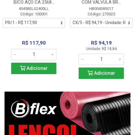
BICO AÇO CA 2568...
COM VALVULA BR...
4045BELS2400LL
HB004385017
Código: 100001
Código: 270025
R$ 117,90
R$ 94,19
Unidade: R$ 18,84
Adicionar
Adicionar