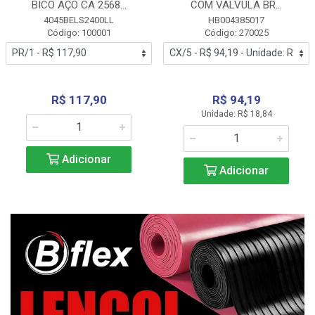
BICO AÇO CA 2568...
COM VALVULA BR...
4045BELS2400LL
HB004385017
Código: 100001
Código: 270025
R$ 117,90
R$ 94,19
Unidade: R$ 18,84
Adicionar
Adicionar