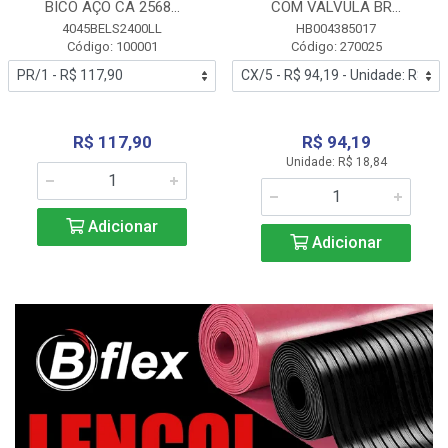
BICO AÇO CA 2568...
COM VALVULA BR...
4045BELS2400LL
HB004385017
Código: 100001
Código: 270025
R$ 117,90
R$ 94,19
Unidade: R$ 18,84
Adicionar
Adicionar