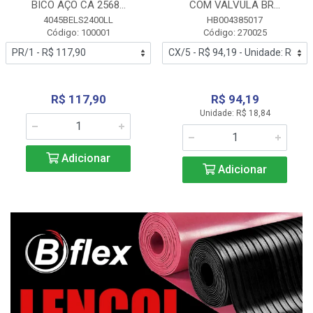
BICO AÇO CA 2568...
COM VALVULA BR...
4045BELS2400LL
HB004385017
Código: 100001
Código: 270025
R$ 117,90
R$ 94,19
Unidade: R$ 18,84
Adicionar
Adicionar