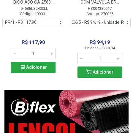
BICO AÇO CA 2568...
COM VALVULA BR...
4045BELS2400LL
HB004385017
Código: 100001
Código: 270025
R$ 117,90
R$ 94,19
Unidade: R$ 18,84
Adicionar
Adicionar