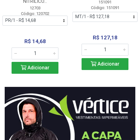
NITRÍLICO...
151091
Código: 151091
12703
Código: 120702
R$ 127,18
R$ 14,68
Adicionar
Adicionar