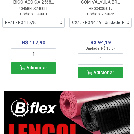
BICO AÇO CA 2568...
COM VALVULA BR...
4045BELS2400LL
HB004385017
Código: 100001
Código: 270025
R$ 117,90
R$ 94,19
Unidade: R$ 18,84
Adicionar
Adicionar