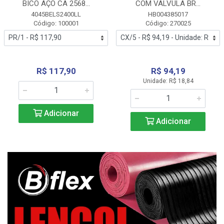
BICO AÇO CA 2568...
COM VALVULA BR...
4045BELS2400LL
HB004385017
Código: 100001
Código: 270025
R$ 117,90
R$ 94,19
Unidade: R$ 18,84
Adicionar
Adicionar