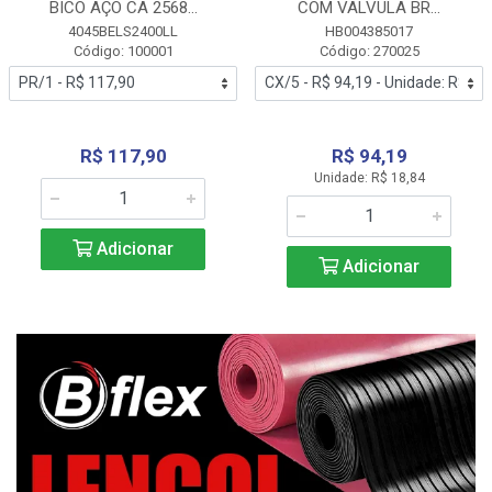
BICO AÇO CA 2568...
COM VALVULA BR...
4045BELS2400LL
HB004385017
Código: 100001
Código: 270025
R$ 117,90
R$ 94,19
Unidade: R$ 18,84
Adicionar
Adicionar