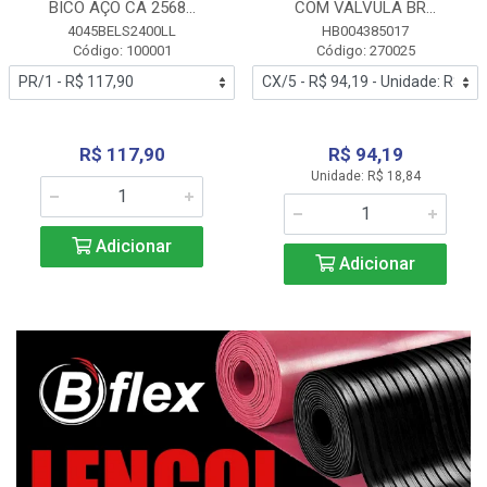
BICO AÇO CA 2568...
COM VALVULA BR...
4045BELS2400LL
HB004385017
Código: 100001
Código: 270025
R$ 117,90
R$ 94,19
Unidade: R$ 18,84
Adicionar
Adicionar