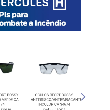
ORT BOSSY
OCULOS BFORT BOSSY
OCULOS BF
O VERDE CA
ANTIRRISCO/ANTIEMBACANTE
ANTIRRISCO/
674
INCOLOR CA 34674
VERDE C
 130619
Código: 130622
Código: