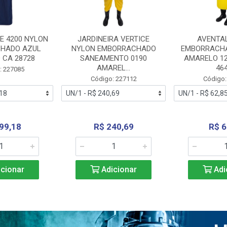
E 4200 NYLON
JARDINEIRA VERTICE
AVENTA
HADO AZUL
NYLON EMBORRACHADO
EMBORRACHA
 CA 28728
SANEAMENTO 0190
AMARELO 1
AMAREL...
46
: 227085
Código: 227112
Código:
99,18
R$ 240,69
R$ 6
cionar
Adicionar
Adi