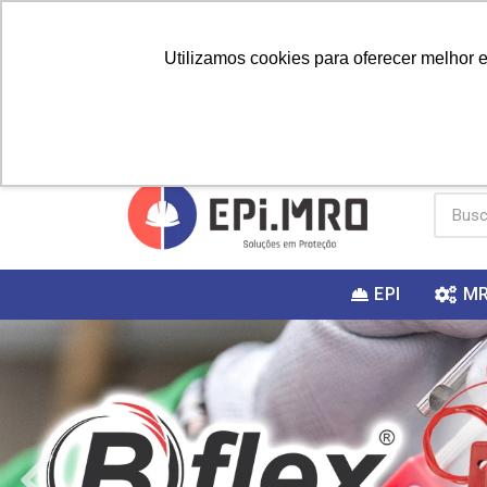
Utilizamos cookies para oferecer melhor 
PRIMEIRA
Vai fazer a
Utilize o
COMPRA?
EPI
M