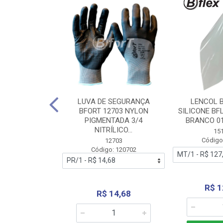
 BORRACHA
LUVA DE SEGURANÇA
LENCOL 
FLEX SEM LONA
BFORT 12703 NYLON
SILICONE BF
2,0X1000MM
PIGMENTADA 3/4
BRANCO 0
NITRÍLICO...
1179
15
: 151179
Código
12703
Código: 120702
70,66
R$ 1
R$ 14,68