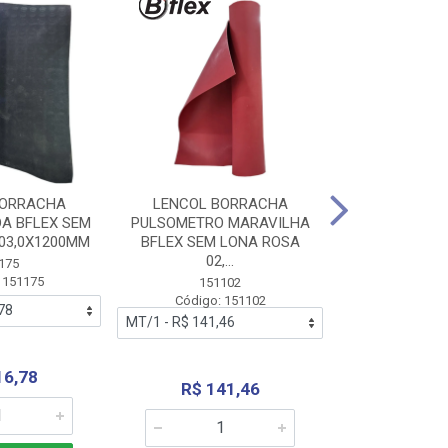
BORRACHA
LENCOL BORRACHA
LENCOL B
A BFLEX SEM
PULSOMETRO MARAVILHA
PULSOMETRO
03,0X1200MM
BFLEX SEM LONA ROSA
LONA B
02,...
02,0X1
175
 151175
151102
151
Código: 151102
Código:
16,78
R$ 141,46
R$ 14