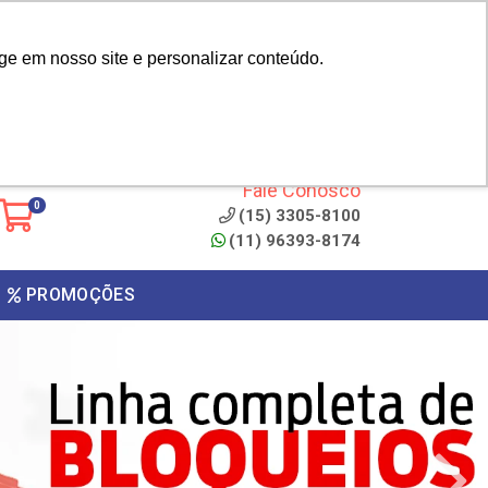
|
cliente? - Cadastrar
Área do Representante
ge em nosso site e personalizar conteúdo.
 de
Clique aqui para copiar o
código
ONTO
Fale Conosco
0
(15) 3305-8100
(11) 96393-8174
PROMOÇÕES