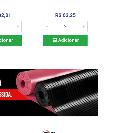
02,01
R$ 62,25
R$ 2.4
cionar
Adicionar
Adic