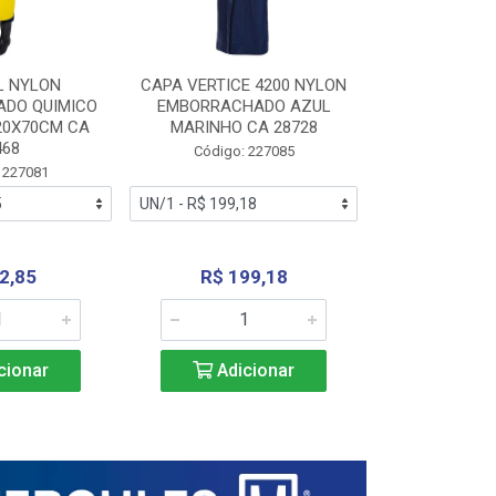
L NYLON
CAPA VERTICE 4200 NYLON
JARDINEIR
DO QUIMICO
EMBORRACHADO AZUL
NYLON EMB
20X70CM CA
MARINHO CA 28728
SANEAMEN
468
AMARE
Código: 227085
 227081
Código:
2,85
R$ 199,18
R$ 24
cionar
Adicionar
Adic