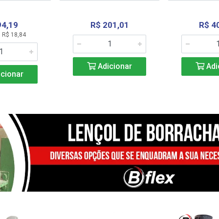
94,19
R$ 201,01
R$ 4
 R$ 18,84
Adicionar
Adi
cionar