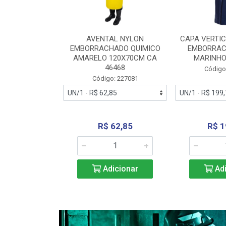
RA VERTICE
AVENTAL NYLON
CAPA VERTIC
BORRACHADO
EMBORRACHADO QUIMICO
EMBORRAC
ENTO 0190
AMARELO 120X70CM CA
MARINHO
REL...
46468
Código
: 227112
Código: 227081
240,69
R$ 62,85
R$ 1
icionar
Adicionar
Adi