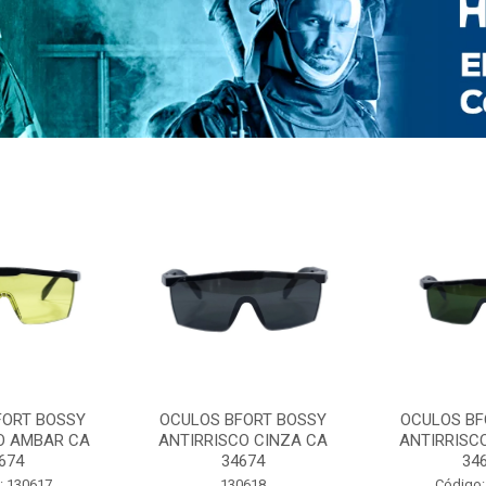
FORT BOSSY
OCULOS BFORT BOSSY
OCULOS BF
O AMBAR CA
ANTIRRISCO CINZA CA
ANTIRRISC
674
34674
34
: 130617
130618
Código: