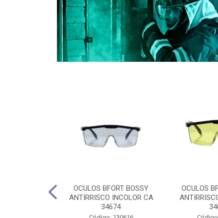
CULES 40CM
OCULOS BFORT BOSSY
OCULOS B
RO E 4,5M
ANTIRRISCO INCOLOR CA
ANTIRRISC
RIMENTO
34674
34
2D4045E
Código: 130616
Código