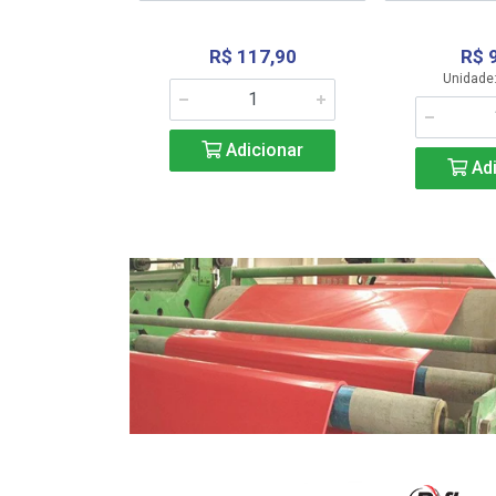
R$ 117,90
R$ 
331,36
Unidade:
Adicionar
icionar
Adi