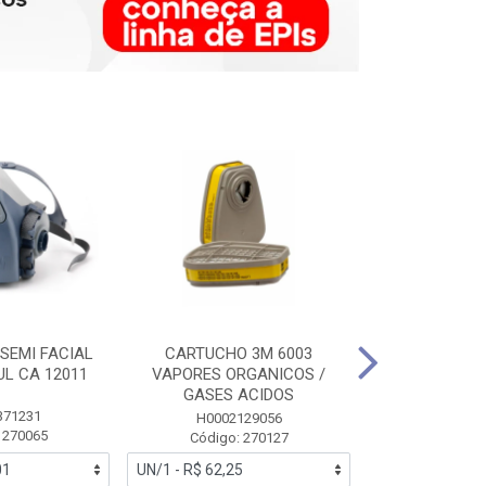
SEMI FACIAL
CARTUCHO 3M 6003
MASCARA FAC
UL CA 12011
VAPORES ORGANICOS /
3M 6700 P
GASES ACIDOS
371231
HB0043
H0002129056
 270065
Código:
Código: 270127