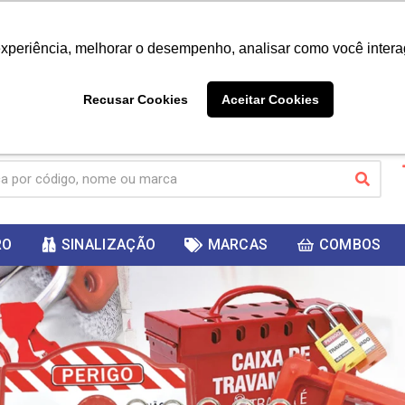
|
Já é cliente? - Entrar
Não é 
experiência, melhorar o desempenho, analisar como você intera
10%
PRIMEIRACOMPRA
 cupom
para
DESC
ganhar
Recusar Cookies
Aceitar Cookies
RO
SINALIZAÇÃO
MARCAS
COMBOS