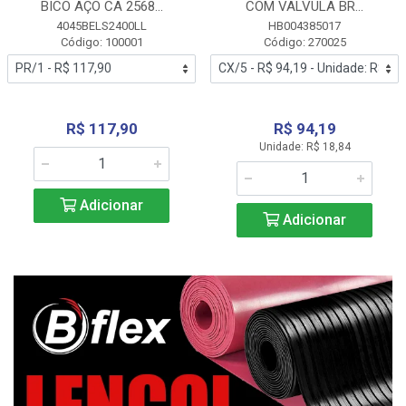
BICO AÇO CA 2568...
COM VALVULA BR...
4045BELS2400LL
HB004385017
Código: 100001
Código: 270025
R$ 117,90
R$ 94,19
Unidade: R$ 18,84
Adicionar
Adicionar