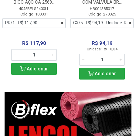
BICO AÇO CA 2568...
COM VALVULA BR...
4045BELS2400LL
HB004385017
Código: 100001
Código: 270025
R$ 117,90
R$ 94,19
Unidade: R$ 18,84
Adicionar
Adicionar