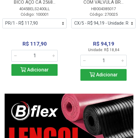
BICO AÇO CA 2568...
COM VALVULA BR...
4045BELS2400LL
HB004385017
Código: 100001
Código: 270025
R$ 117,90
R$ 94,19
Unidade: R$ 18,84
Adicionar
Adicionar