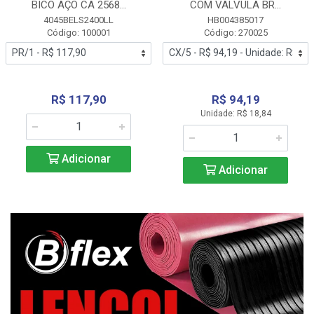
BICO AÇO CA 2568...
COM VALVULA BR...
4045BELS2400LL
HB004385017
Código: 100001
Código: 270025
R$ 117,90
R$ 94,19
Unidade: R$ 18,84
Adicionar
Adicionar