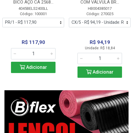
BICO AÇO CA 2568...
COM VALVULA BR...
4045BELS2400LL
HB004385017
Código: 100001
Código: 270025
R$ 117,90
R$ 94,19
Unidade: R$ 18,84
Adicionar
Adicionar