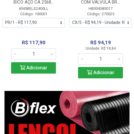
BICO AÇO CA 2568...
COM VALVULA BR...
4045BELS2400LL
HB004385017
Código: 100001
Código: 270025
R$ 117,90
R$ 94,19
Unidade: R$ 18,84
Adicionar
Adicionar