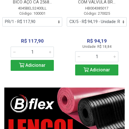
BICO AÇO CA 2568...
COM VALVULA BR...
4045BELS2400LL
HB004385017
Código: 100001
Código: 270025
R$ 117,90
R$ 94,19
Unidade: R$ 18,84
Adicionar
Adicionar