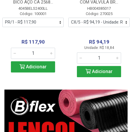
BICO AÇO CA 2568...
COM VALVULA BR...
4045BELS2400LL
HB004385017
Código: 100001
Código: 270025
R$ 117,90
R$ 94,19
Unidade: R$ 18,84
Adicionar
Adicionar