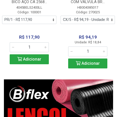
BICO AÇO CA 2568...
COM VALVULA BR...
4045BELS2400LL
HB004385017
Código: 100001
Código: 270025
R$ 117,90
R$ 94,19
Unidade: R$ 18,84
Adicionar
Adicionar