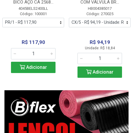
BICO AÇO CA 2568...
COM VALVULA BR...
4045BELS2400LL
HB004385017
Código: 100001
Código: 270025
R$ 117,90
R$ 94,19
Unidade: R$ 18,84
Adicionar
Adicionar