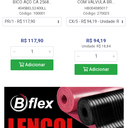
BICO AÇO CA 2568...
COM VALVULA BR...
4045BELS2400LL
HB004385017
Código: 100001
Código: 270025
R$ 117,90
R$ 94,19
Unidade: R$ 18,84
Adicionar
Adicionar