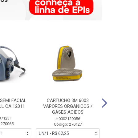
SEMI FACIAL
CARTUCHO 3M 6003
MASCARA FAC
UL CA 12011
VAPORES ORGANICOS /
3M 6700 P
GASES ACIDOS
371231
HB0043
H0002129056
 270065
Código:
Código: 270127