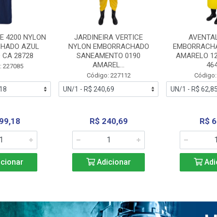
E 4200 NYLON
JARDINEIRA VERTICE
AVENTA
HADO AZUL
NYLON EMBORRACHADO
EMBORRACHA
 CA 28728
SANEAMENTO 0190
AMARELO 1
AMAREL...
46
: 227085
Código: 227112
Código:
99,18
R$ 240,69
R$ 6
cionar
Adicionar
Adi