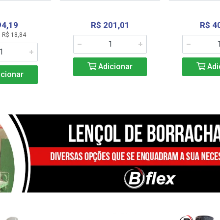
94,19
R$ 201,01
R$ 4
 R$ 18,84
Adicionar
Adi
cionar