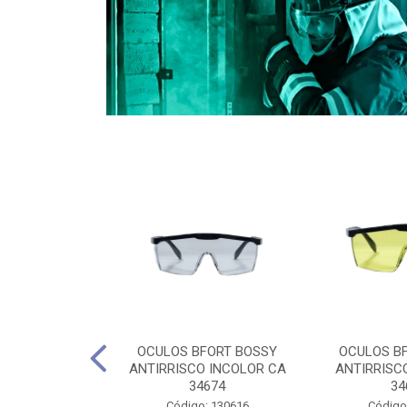
CULES 40CM
OCULOS BFORT BOSSY
OCULOS B
RO E 4,5M
ANTIRRISCO INCOLOR CA
ANTIRRISC
RIMENTO
34674
34
2D4045E
Código: 130616
Código