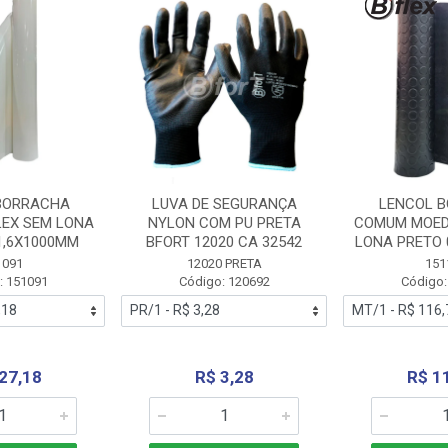
BORRACHA
LUVA DE SEGURANÇA
LENCOL 
LEX SEM LONA
NYLON COM PU PRETA
COMUM MOED
1,6X1000MM
BFORT 12020 CA 32542
LONA PRETO 
1091
12020 PRETA
151
: 151091
Código: 120692
Código:
27,18
R$ 3,28
R$ 1