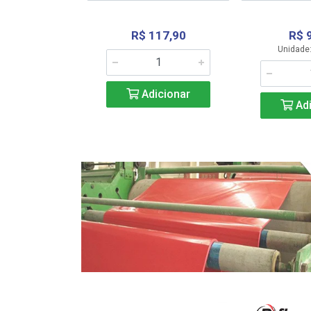
R$ 117,90
R$ 
331,36
Unidade:
Adicionar
icionar
Adi