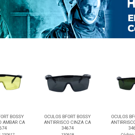
FORT BOSSY
OCULOS BFORT BOSSY
OCULOS BF
O AMBAR CA
ANTIRRISCO CINZA CA
ANTIRRISC
674
34674
34
: 130617
130618
Código: