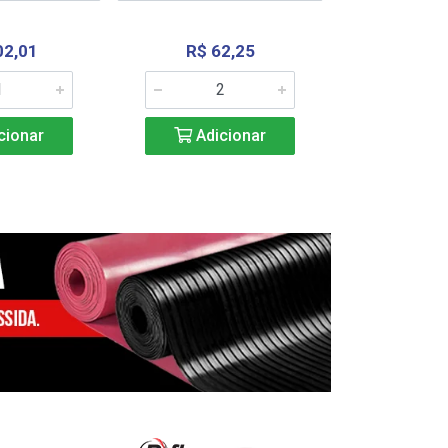
02,01
R$ 62,25
R$ 2.4
cionar
Adicionar
Adic