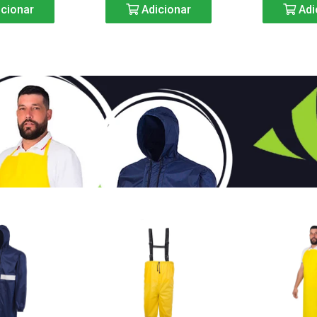
cionar
Adicionar
Adi