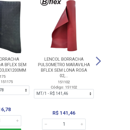
BORRACHA
LENCOL BORRACHA
LENCOL B
A BFLEX SEM
PULSOMETRO MARAVILHA
PULSOMETRO
03,0X1200MM
BFLEX SEM LONA ROSA
LONA B
02,...
02,0X1
175
 151175
151102
151
Código: 151102
Código:
16,78
R$ 141,46
R$ 14