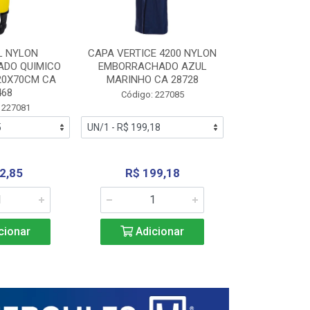
L NYLON
CAPA VERTICE 4200 NYLON
JARDINEIR
DO QUIMICO
EMBORRACHADO AZUL
NYLON EMB
20X70CM CA
MARINHO CA 28728
SANEAMEN
468
AMARE
Código: 227085
 227081
Código:
2,85
R$ 199,18
R$ 24
cionar
Adicionar
Adic