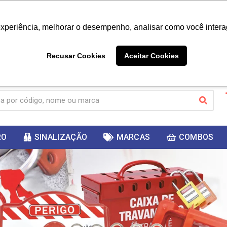
|
Já é cliente? - Entrar
Não é 
experiência, melhorar o desempenho, analisar como você intera
10%
PRIMEIRACOMPRA
 cupom
para
DESC
ganhar
Recusar Cookies
Aceitar Cookies
RO
SINALIZAÇÃO
MARCAS
COMBOS