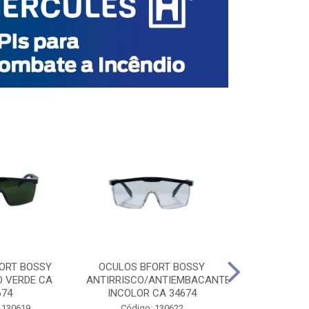
ORT BOSSY
OCULOS BFORT BOSSY
OCULOS BF
O VERDE CA
ANTIRRISCO/ANTIEMBACANTE
ANTIRRISCO/
674
INCOLOR CA 34674
VERDE C
 130619
Código: 130622
Código: