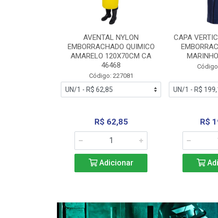
RA VERTICE
AVENTAL NYLON
CAPA VERTIC
BORRACHADO
EMBORRACHADO QUIMICO
EMBORRAC
ENTO 0190
AMARELO 120X70CM CA
MARINHO
REL...
46468
Código
: 227112
Código: 227081
240,69
R$ 62,85
R$ 1
icionar
Adicionar
Adi