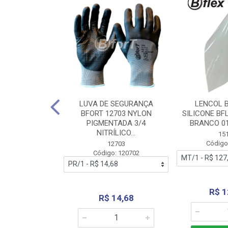
 BORRACHA
LUVA DE SEGURANÇA
LENCOL 
FLEX SEM LONA
BFORT 12703 NYLON
SILICONE BF
2,0X1000MM
PIGMENTADA 3/4
BRANCO 0
NITRÍLICO...
1179
15
: 151179
Código
12703
Código: 120702
70,66
R$ 1
R$ 14,68