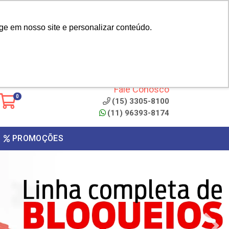
|
cliente? - Cadastrar
Área do Representante
ge em nosso site e personalizar conteúdo.
 de
Clique aqui para copiar o
código
ONTO
Fale Conosco
0
(15) 3305-8100
(11) 96393-8174
PROMOÇÕES