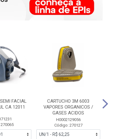
SEMI FACIAL
CARTUCHO 3M 6003
MASCARA FAC
UL CA 12011
VAPORES ORGANICOS /
3M 6700 P
GASES ACIDOS
371231
HB0043
H0002129056
 270065
Código:
Código: 270127