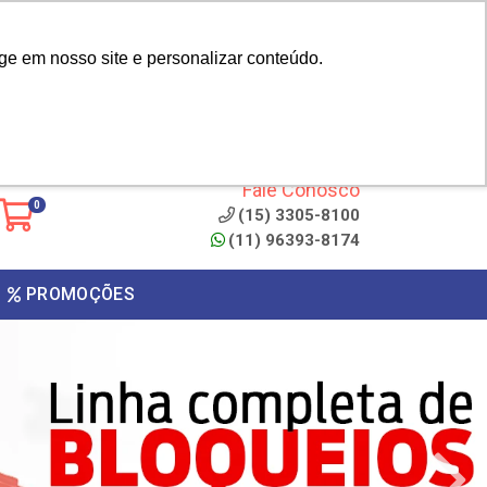
|
cliente? - Cadastrar
Área do Representante
ge em nosso site e personalizar conteúdo.
 de
Clique aqui para copiar o
código
ONTO
Fale Conosco
0
(15) 3305-8100
(11) 96393-8174
PROMOÇÕES