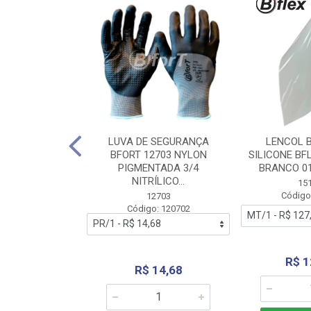
 BORRACHA
LUVA DE SEGURANÇA
LENCOL 
FLEX SEM LONA
BFORT 12703 NYLON
SILICONE BF
2,0X1000MM
PIGMENTADA 3/4
BRANCO 0
NITRÍLICO...
1179
15
: 151179
Código
12703
Código: 120702
70,66
R$ 1
R$ 14,68