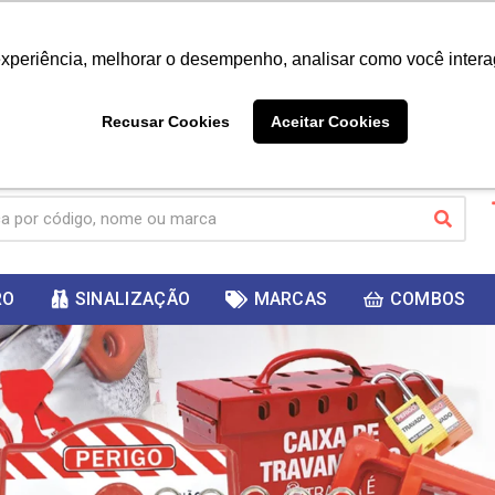
|
Já é cliente? - Entrar
Não é 
experiência, melhorar o desempenho, analisar como você intera
10%
PRIMEIRACOMPRA
 cupom
para
DESC
ganhar
Recusar Cookies
Aceitar Cookies
RO
SINALIZAÇÃO
MARCAS
COMBOS