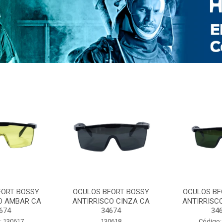
FORT BOSSY
OCULOS BFORT BOSSY
OCULOS BF
O AMBAR CA
ANTIRRISCO CINZA CA
ANTIRRISC
674
34674
34
: 130617
130618
Código: