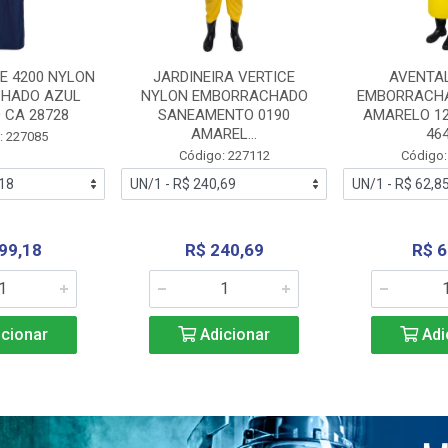
E 4200 NYLON
JARDINEIRA VERTICE
AVENTA
HADO AZUL
NYLON EMBORRACHADO
EMBORRACHA
 CA 28728
SANEAMENTO 0190
AMARELO 1
AMAREL...
46
: 227085
Código: 227112
Código:
99,18
R$ 240,69
R$ 6
cionar
Adicionar
Adi