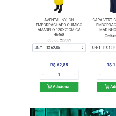
RA VERTICE
AVENTAL NYLON
CAPA VERTIC
BORRACHADO
EMBORRACHADO QUIMICO
EMBORRAC
ENTO 0190
AMARELO 120X70CM CA
MARINHO
REL...
46468
Código
: 227112
Código: 227081
240,69
R$ 62,85
R$ 1
icionar
Adicionar
Adi