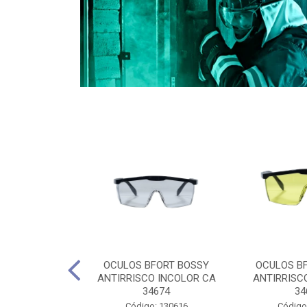
CULES 40CM
OCULOS BFORT BOSSY
OCULOS B
RO E 4,5M
ANTIRRISCO INCOLOR CA
ANTIRRISC
RIMENTO
34674
34
2D4045E
Código: 130616
Código