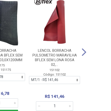
BORRACHA
LENCOL BORRACHA
LENCOL B
A BFLEX SEM
PULSOMETRO MARAVILHA
PULSOMETRO
03,0X1200MM
BFLEX SEM LONA ROSA
LONA B
02,...
02,0X1
175
 151175
151102
151
Código: 151102
Código:
16,78
R$ 141,46
R$ 14