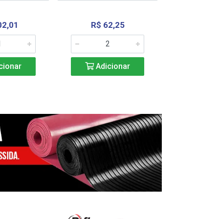
02,01
R$ 62,25
R$ 2.4
cionar
Adicionar
Adic