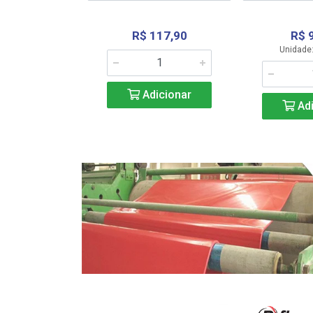
R$ 117,90
R$ 
331,36
Unidade:
Adicionar
icionar
Adi