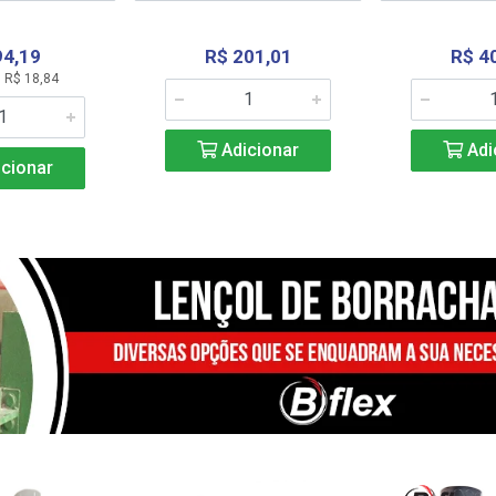
94,19
R$ 201,01
R$ 4
 R$ 18,84
Adicionar
Adi
cionar