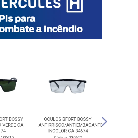
ORT BOSSY
OCULOS BFORT BOSSY
OCULOS BF
O VERDE CA
ANTIRRISCO/ANTIEMBACANTE
ANTIRRISCO/
674
INCOLOR CA 34674
VERDE C
 130619
Código: 130622
Código: