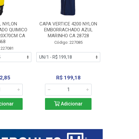
L NYLON
CAPA VERTICE 4200 NYLON
JARDINEIR
DO QUIMICO
EMBORRACHADO AZUL
NYLON EMB
20X70CM CA
MARINHO CA 28728
SANEAMEN
468
AMARE
Código: 227085
 227081
Código:
2,85
R$ 199,18
R$ 24
cionar
Adicionar
Adic