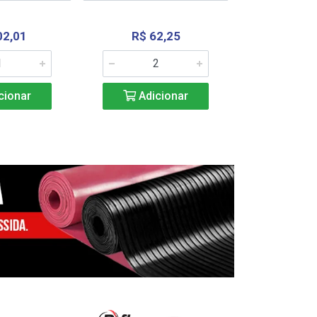
02,01
R$ 62,25
R$ 2.4
cionar
Adicionar
Adic