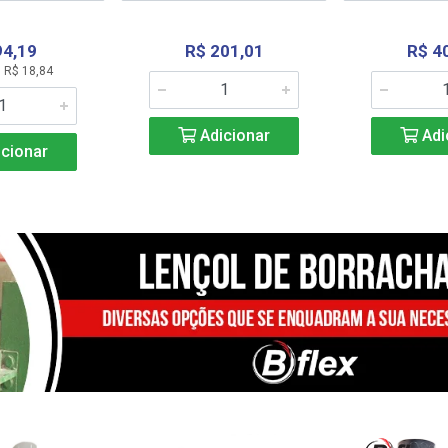
94,19
R$ 201,01
R$ 4
 R$ 18,84
Adicionar
Adi
cionar