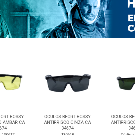
FORT BOSSY
OCULOS BFORT BOSSY
OCULOS BF
O AMBAR CA
ANTIRRISCO CINZA CA
ANTIRRISC
674
34674
34
: 130617
130618
Código: