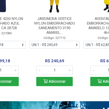
E 4200 NYLON
JARDINEIRA VERTICE
AVENTA
HADO AZUL
NYLON EMBORRACHADO
EMBORRACHA
 CA 28728
SANEAMENTO 0190
AMARELO 1
AMAREL...
46
: 227085
Código: 227112
Código:
99,18
R$ 240,69
R$ 6
cionar
Adicionar
Adi