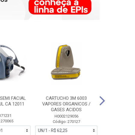
SEMI FACIAL
CARTUCHO 3M 6003
MASCARA FAC
UL CA 12011
VAPORES ORGANICOS /
3M 6700 P
GASES ACIDOS
371231
HB0043
H0002129056
 270065
Código:
Código: 270127