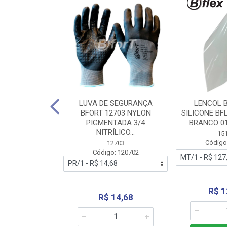
 BORRACHA
LUVA DE SEGURANÇA
LENCOL 
FLEX SEM LONA
BFORT 12703 NYLON
SILICONE BF
2,0X1000MM
PIGMENTADA 3/4
BRANCO 0
NITRÍLICO...
1179
15
: 151179
Código
12703
Código: 120702
70,66
R$ 1
R$ 14,68