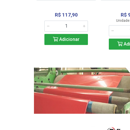
R$ 117,90
R$ 
331,36
Unidade:
Adicionar
icionar
Adi