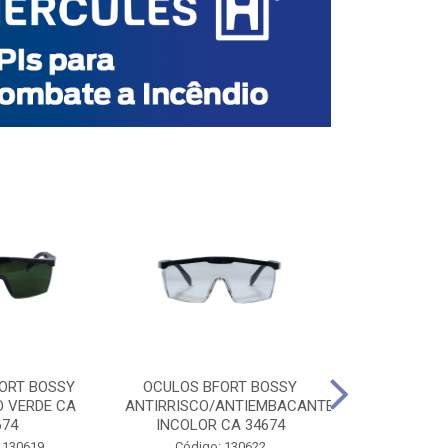
ORT BOSSY
OCULOS BFORT BOSSY
OCULOS BF
O VERDE CA
ANTIRRISCO/ANTIEMBACANTE
ANTIRRISCO/
674
INCOLOR CA 34674
VERDE C
 130619
Código: 130622
Código: