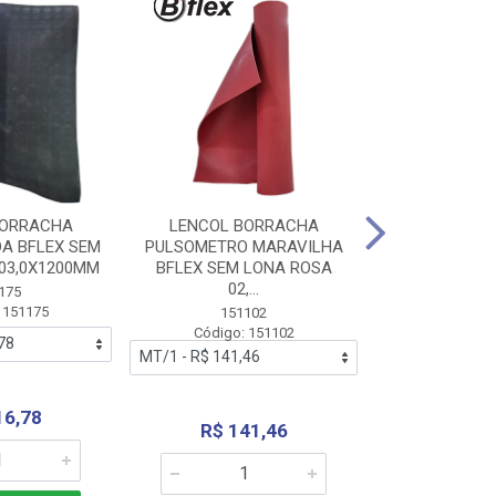
BORRACHA
LENCOL BORRACHA
LENCOL B
A BFLEX SEM
PULSOMETRO MARAVILHA
PULSOMETRO
03,0X1200MM
BFLEX SEM LONA ROSA
LONA B
02,...
02,0X1
175
 151175
151102
151
Código: 151102
Código:
16,78
R$ 141,46
R$ 14