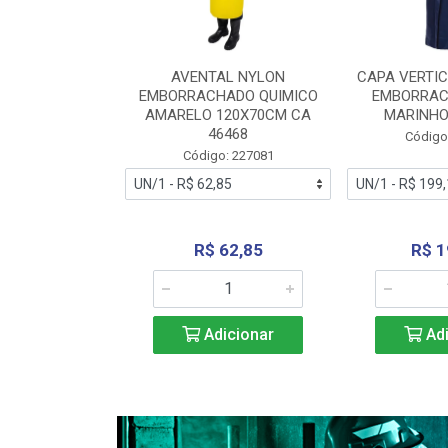
RA VERTICE
AVENTAL NYLON
CAPA VERTIC
BORRACHADO
EMBORRACHADO QUIMICO
EMBORRAC
ENTO 0190
AMARELO 120X70CM CA
MARINHO
REL...
46468
Código
: 227112
Código: 227081
240,69
R$ 62,85
R$ 1
icionar
Adicionar
Adi