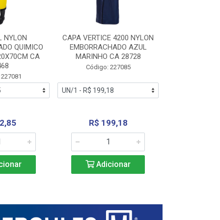
L NYLON
CAPA VERTICE 4200 NYLON
JARDINEIR
DO QUIMICO
EMBORRACHADO AZUL
NYLON EMB
20X70CM CA
MARINHO CA 28728
SANEAMEN
468
AMARE
Código: 227085
 227081
Código:
2,85
R$ 199,18
R$ 24
cionar
Adicionar
Adic