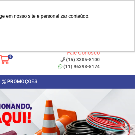
|
cliente? - Cadastrar
Área do Representante
ge em nosso site e personalizar conteúdo.
 de
Clique aqui para copiar o
código
ONTO
Fale Conosco
0
(15) 3305-8100
(11) 96393-8174
PROMOÇÕES