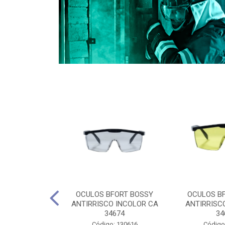
CULES 40CM
OCULOS BFORT BOSSY
OCULOS B
RO E 4,5M
ANTIRRISCO INCOLOR CA
ANTIRRISC
RIMENTO
34674
34
2D4045E
Código: 130616
Código