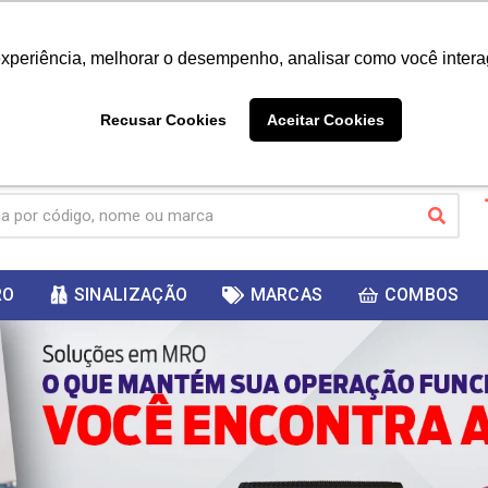
|
Já é cliente? - Entrar
Não é 
experiência, melhorar o desempenho, analisar como você intera
10%
PRIMEIRACOMPRA
 cupom
para
DESC
ganhar
Recusar Cookies
Aceitar Cookies
RO
SINALIZAÇÃO
MARCAS
COMBOS