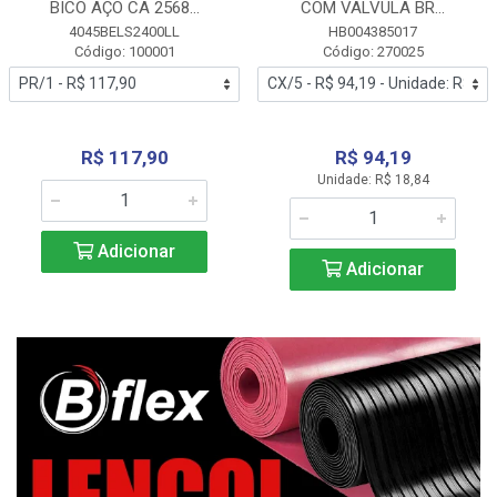
BICO AÇO CA 2568...
COM VALVULA BR...
4045BELS2400LL
HB004385017
Código: 100001
Código: 270025
R$ 117,90
R$ 94,19
Unidade: R$ 18,84
Adicionar
Adicionar