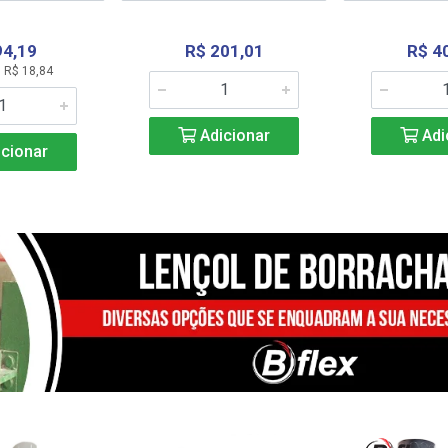
94,19
R$ 201,01
R$ 4
 R$ 18,84
Adicionar
Adi
cionar