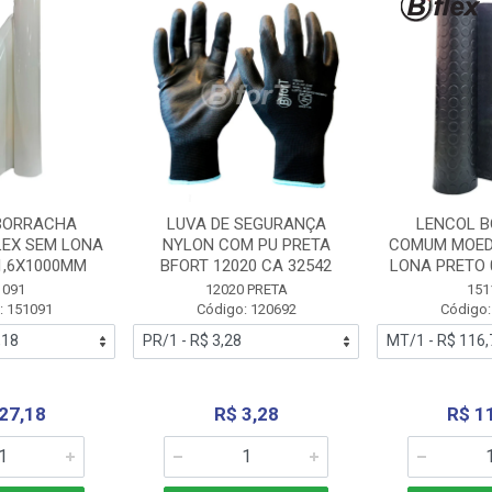
BORRACHA
LUVA DE SEGURANÇA
LENCOL 
LEX SEM LONA
NYLON COM PU PRETA
COMUM MOED
1,6X1000MM
BFORT 12020 CA 32542
LONA PRETO 
1091
12020 PRETA
151
: 151091
Código: 120692
Código:
27,18
R$ 3,28
R$ 1