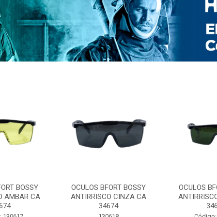
FORT BOSSY
OCULOS BFORT BOSSY
OCULOS BF
O AMBAR CA
ANTIRRISCO CINZA CA
ANTIRRISC
674
34674
34
: 130617
130618
Código: