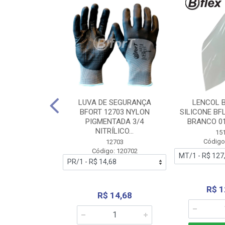
 BORRACHA
LUVA DE SEGURANÇA
LENCOL 
FLEX SEM LONA
BFORT 12703 NYLON
SILICONE BF
2,0X1000MM
PIGMENTADA 3/4
BRANCO 0
NITRÍLICO...
1179
15
: 151179
Código
12703
Código: 120702
70,66
R$ 1
R$ 14,68