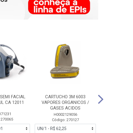
SEMI FACIAL
CARTUCHO 3M 6003
MASCARA FAC
UL CA 12011
VAPORES ORGANICOS /
3M 6700 P
GASES ACIDOS
371231
HB0043
H0002129056
 270065
Código:
Código: 270127