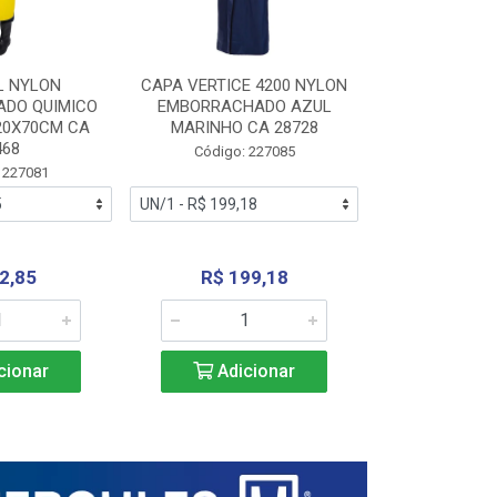
L NYLON
CAPA VERTICE 4200 NYLON
JARDINEIR
DO QUIMICO
EMBORRACHADO AZUL
NYLON EMB
20X70CM CA
MARINHO CA 28728
SANEAMEN
468
AMARE
Código: 227085
 227081
Código:
2,85
R$ 199,18
R$ 24
cionar
Adicionar
Adic