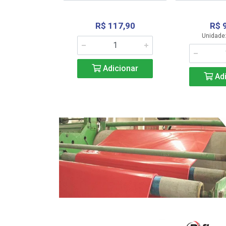
R$ 117,90
R$ 
331,36
Unidade:
Adicionar
icionar
Adi