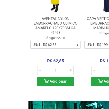
RA VERTICE
AVENTAL NYLON
CAPA VERTIC
BORRACHADO
EMBORRACHADO QUIMICO
EMBORRAC
ENTO 0190
AMARELO 120X70CM CA
MARINHO
REL...
46468
Código
: 227112
Código: 227081
240,69
R$ 62,85
R$ 1
icionar
Adicionar
Adi