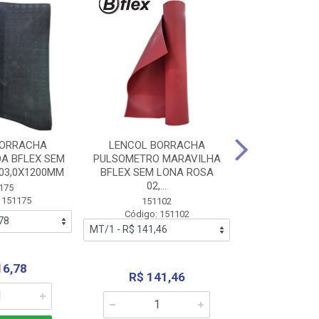
BORRACHA
LENCOL BORRACHA
LENCOL B
A BFLEX SEM
PULSOMETRO MARAVILHA
PULSOMETRO
03,0X1200MM
BFLEX SEM LONA ROSA
LONA B
02,...
02,0X1
175
 151175
151102
151
Código: 151102
Código:
16,78
R$ 141,46
R$ 14