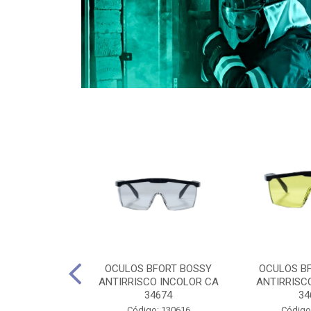
CULES 40CM
OCULOS BFORT BOSSY
OCULOS B
RO E 4,5M
ANTIRRISCO INCOLOR CA
ANTIRRISC
RIMENTO
34674
34
2D4045E
Código: 130616
Código