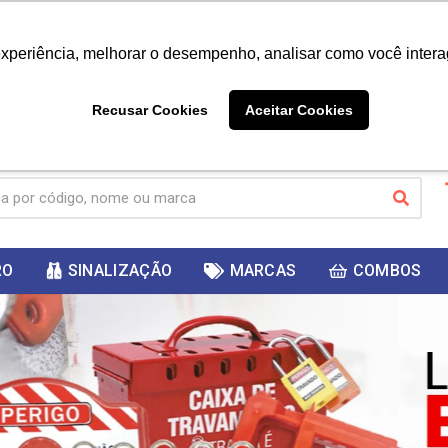
|
Já é cliente? - Entrar
Não é 
experiência, melhorar o desempenho, analisar como você intera
10%
PRIMEIRACOMPRA
 cupom
para
DESC
ganhar
Recusar Cookies
Aceitar Cookies
RO
SINALIZAÇÃO
MARCAS
COMBOS