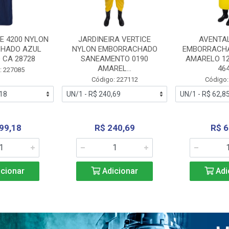
E 4200 NYLON
JARDINEIRA VERTICE
AVENTA
HADO AZUL
NYLON EMBORRACHADO
EMBORRACHA
 CA 28728
SANEAMENTO 0190
AMARELO 1
AMAREL...
46
: 227085
Código: 227112
Código:
99,18
R$ 240,69
R$ 6
cionar
Adicionar
Adi