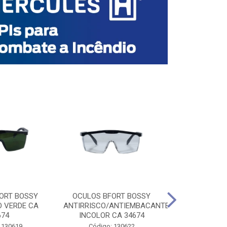
ORT BOSSY
OCULOS BFORT BOSSY
OCULOS BF
O VERDE CA
ANTIRRISCO/ANTIEMBACANTE
ANTIRRISCO/
674
INCOLOR CA 34674
VERDE C
 130619
Código: 130622
Código: