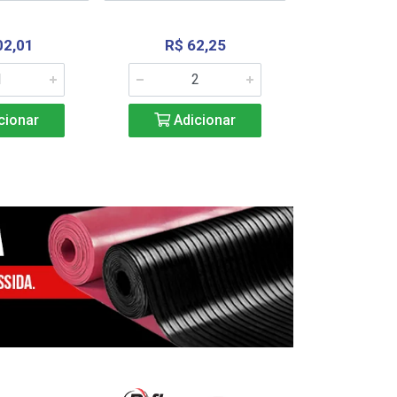
02,01
R$ 62,25
R$ 2.4
cionar
Adicionar
Adic