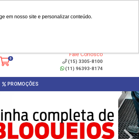
|
cliente? - Cadastrar
Área do Representante
ge em nosso site e personalizar conteúdo.
 de
Clique aqui para copiar o
código
ONTO
Fale Conosco
0
(15) 3305-8100
(11) 96393-8174
PROMOÇÕES